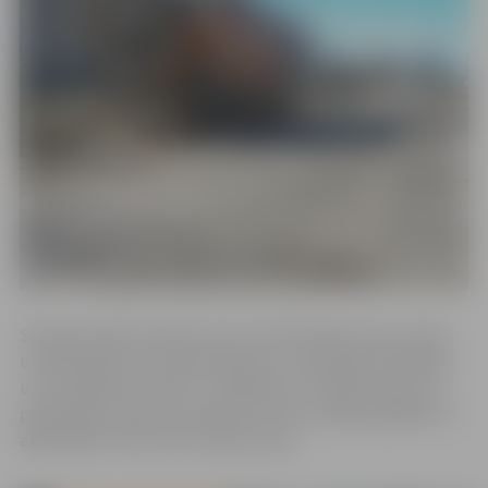
Saskaņā ar MK noteikumu Nr. 224 “Noteikumi par valsts
un pašvaldību autoceļu ikdienas uzturēšanas prasībām
un to izpildes kontroli” 7.pielikumu “Prasības valsts un
pašvaldību autoceļu kopšanai” līdz 1.jūnijam gūlijām un
akām jābūt tīrām, bez sanesumiem.