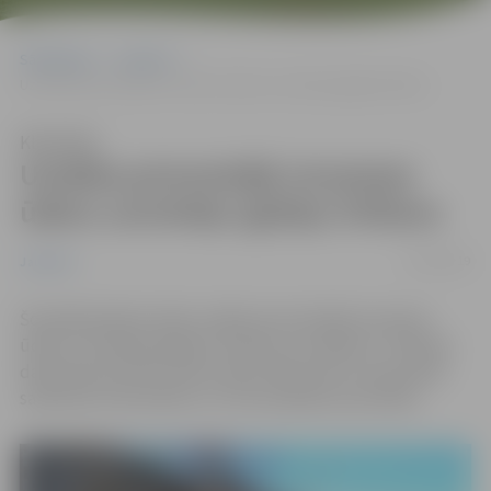
Sākumlapa
Jaunumi
Uzsākta pirmreizējā virszemes ūdens uztvērēju (gūliju) tīrīšana
Klausīties
Uzsākta pirmreizējā virszemes
ūdens uztvērēju (gūliju) tīrīšana
15/04/2019
Jaunumi
Šonedēļ pilsētas ielās uzsākta pirmreizējā virszemes
ūdens uztvērēju (gūliju) tīrīšana no sanešiem. Tīrīšanas
darbi pārsvarā tiks veikti nakts laikā, kad ir samazināta
satiksmes intensitāte un ir brīva piekļuve pie akām.