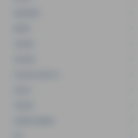
SABIEDRĪBA
ĢIMENE
JAUNIEŠI
SATIKSME
SOCIĀLAIS ATBALSTS
SPORTS
TŪRISMS
UZŅĒMĒJDARBĪBA
NVO