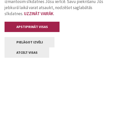
izmantosim sīkdatnes Jūsu ierīcē. Savu piekrišanu Jūs
jebkurā laikā varat atsaukt, nodzēšot saglabātās
sīkdatnes.
UZZINĀT VAIRĀK
.
APSTIPRINĀT VISAS
PIELĀGOT IZVĒLI
ATCELT VISAS
Kontakti
Jelgavas valstpilsētas pašvaldība