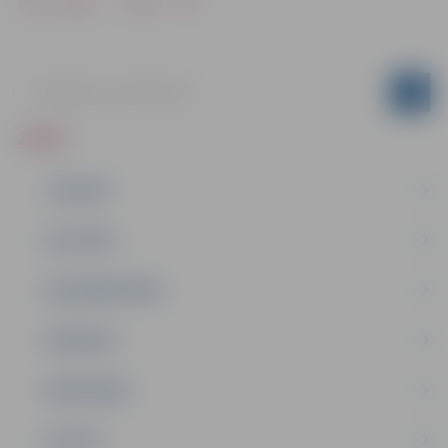
Drukāt
Dalīties
ZIŅAS
JAUNUMI
IZGLĪTĪBA
NODARBINĀTĪBA
PASĀKUMI
PAŠVALDĪBA
PILSĒTA