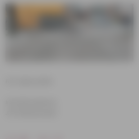
Foto: Jelgavas pilsēta
Informācija sagatavota
JPPI “Pilsētsaimniecība”