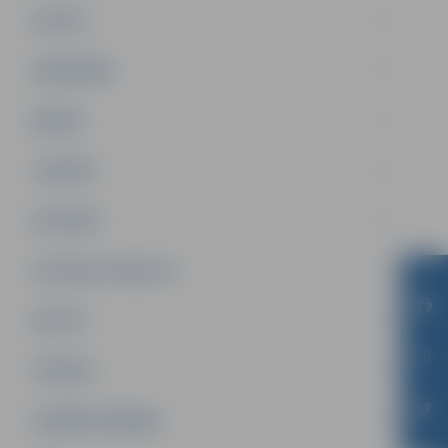
PILSĒTA
SABIEDRĪBA
ĢIMENE
JAUNIEŠI
SATIKSME
SOCIĀLAIS ATBALSTS
SPORTS
TŪRISMS
UZŅĒMĒJDARBĪBA