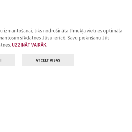
ņu izmantošanai, tiks nodrošināta tīmekļa vietnes optimāla
zmantosim sīkdatnes Jūsu ierīcē. Savu piekrišanu Jūs
atnes.
UZZINĀT VAIRĀK
.
I
ATCELT VISAS
Klientu apkalpošana
ilsētas pašvaldība
Darba laiks
, Jelgava, LV-3001
Pirmdienās
8.00 - 18.00
Otrdienās
8.00 - 17.00