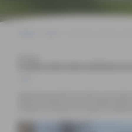
Sākumlapa
Jaunumi
Uzsākts plānveida asfaltbetona bedrī
Klausīties
Uzsākts plānveida asfaltbetona
Jaunumi
Šogad plānveida asfaltbetona bedrīšu remonts plānots
bedrīšu remontdarbus veic divas asfaltētāju brigades.
asfaltēšanas tehnoloģija 1700 m2 apjomā un nepilnā as