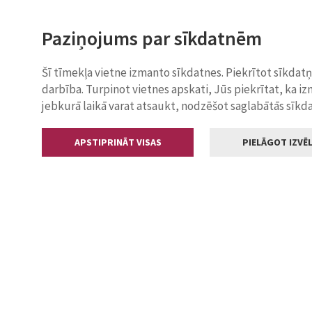
Paziņojums par sīkdatnēm
Šī tīmekļa vietne izmanto sīkdatnes. Piekrītot sīkdat
darbība. Turpinot vietnes apskati, Jūs piekrītat, ka i
jebkurā laikā varat atsaukt, nodzēšot saglabātās sīkd
APSTIPRINĀT VISAS
PIELĀGOT IZVĒL
Kontakti
Jelgavas valstp
Lielā iela 11