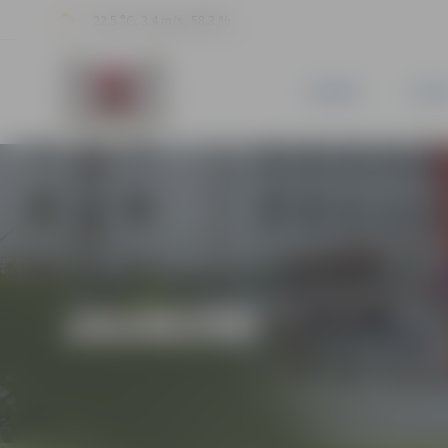
22.5 °C, 3.4 m/s, 58.3 %
JAUNUMI
PILSĒ
JAUNUMI