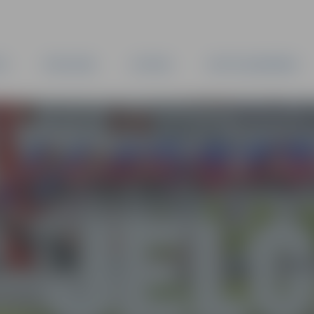
TA
PAŠVALDĪBA
IESTĀDES
KAPITĀLSABIEDRĪBAS