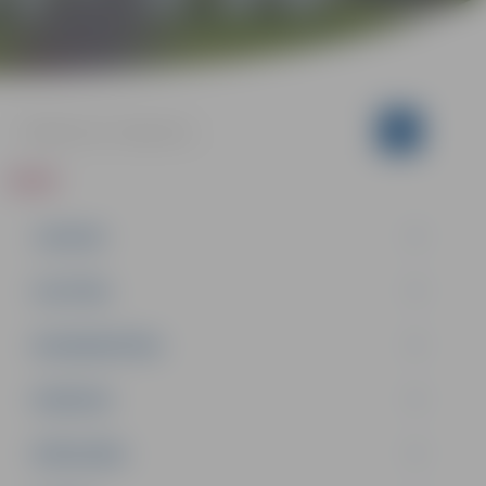
ZIŅAS
JAUNUMI
IZGLĪTĪBA
NODARBINĀTĪBA
PASĀKUMI
PAŠVALDĪBA