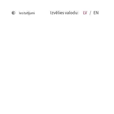
Izvēlies valodu:
LV
EN
Iestatījumi
Lapas karte
Viegli lasīt
Sociālo mediju lietošana