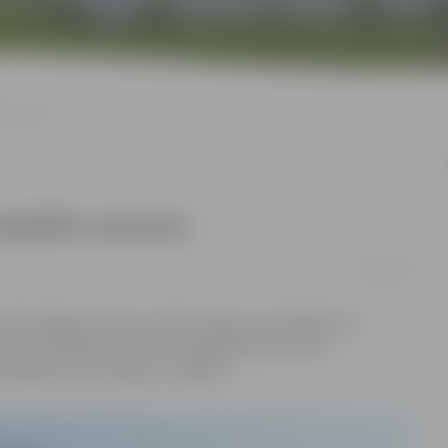
šu remonts
 bedrīšu remonts
24/04/2019
 86 Jelgavas ielās ar asfalta segumu. Asfaltbetona
 Veicot bedrīšu remontu, tiek pielietota pilnā
faltēšanas tehnoloģija – 3000m2.