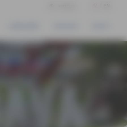
LV
EN
Iestatījumi
UZŅĒMĒJDARBĪBA
PAKALPOJUMI
KONTAKTI