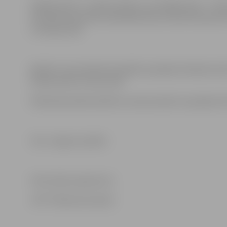
Pašlaik darbi ir uzsākti pilsētas centrālajās ielās – Pulk
ielā, Blaumaņa ielā, Savienības ielā, autoostā 3.peronā 
un Katoļu ielā.
Bedrīšu remontdarbi šonedēļ turpināsies Dobeles ielā, V
Driksas ielā un Ceriņu ielā.
Plānveida asfalta bedrīšu remonta darbi turpināsies lī
Foto: Jelgavas pilsēta
Informācija sagatavota
JPPI “Pilsētsaimniecība”