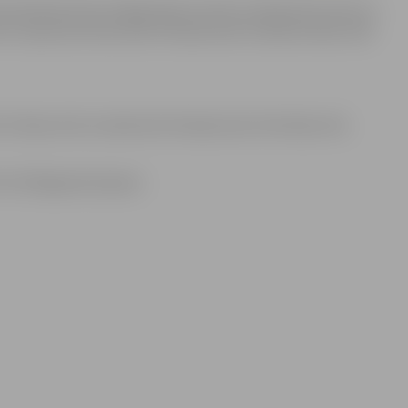
veža Brieža ielā, Krišjāņa Barona ielā, Ausekļa ielā, Viestura
un 4.peronā, Pasta ielā, Pilssalas ielā, Sudrabu Edžus ielā
iskaļu ielā, Ausekļa ielā, Mazajā ceļā, Skolotāju ielā,
dz 2019.gada 6.jūnijam.