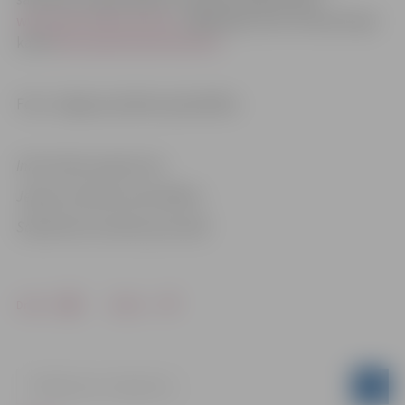
www.pilsetsaimnieciba.lv
mājaslapā, kā arī interaktīvajā
kartē
karte.pilsetsaimnieciba.lv
.
Foto: Jelgavas pilsētas pašvaldība
Informācija sagatavota
Jelgavas pilsētas pašvaldības
Sabiedrisko attiecību pārvaldē
Drukāt
Dalīties