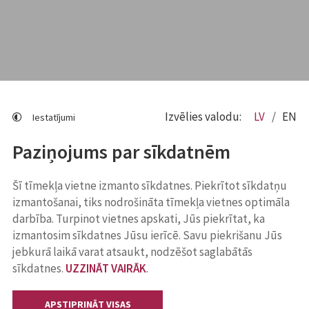
Izvēlies valodu:
LV
EN
Iestatījumi
Paziņojums par sīkdatnēm
Šī tīmekļa vietne izmanto sīkdatnes. Piekrītot sīkdatņu
izmantošanai, tiks nodrošināta tīmekļa vietnes optimāla
darbība. Turpinot vietnes apskati, Jūs piekrītat, ka
izmantosim sīkdatnes Jūsu ierīcē. Savu piekrišanu Jūs
jebkurā laikā varat atsaukt, nodzēšot saglabātās
sīkdatnes.
UZZINĀT VAIRĀK
.
APSTIPRINĀT VISAS