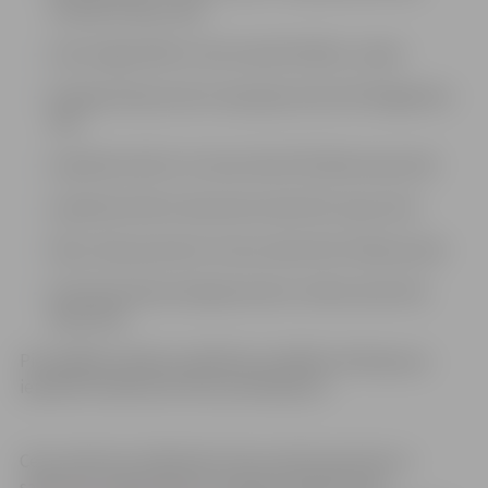
Sudrabu Edžus ielai
Loka maģistrālē no Vecā ceļa līdz Bērzu ceļam
Dambja ielā posmā no Aspazijas ielas līdz Brigaderes
ielai
Lapskalna ielā no Uzvaras ielas līdz Blaumaņa ielai
Lapskalna ielā no Kazarmes ielas līdz Liepu ielai
Pļavu ielas posmā no Cukura ielas līdz Ziedoņa ielai
Pulkveža Oskara Kalpaka ielā no Svētes ielas līdz
Raiņa ielai
Pie pārējām pilsētas izglītības iestādēm darbojas jau
iepriekš noteiktie ātruma ierobežojumi.
Ceļu satiksmes dalībnieki tiek aicināti iepazīties ar
satiksmes organizācijas izmaiņām pilsētas ielās