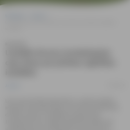
Sākumlapa
Jaunumi
Uzstādīs ātrumu ierobežojošas ceļa zīmes pie pilsētas izglītības
iestādēm
Klausīties
Uzstādīs ātrumu ierobežojošas
ceļa zīmes pie pilsētas izglītības
iestādēm
21/08/2018
Jaunumi
Līdz ar jaunā mācību gada sākumu, satiksme pilsētas
ielās kļūs intensīvāka, tāpēc ceļu satiksmes dalībnieku
drošības nolūkos no 2018.gada 27.augusta līdz
16.septembrim pie Jelgavas izglītības iestādēm tiks
uzstādītas ātrumu ierobežojošas ceļa zīmes Nr.323