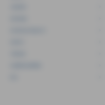
JAUNIEŠI
SATIKSME
SOCIĀLAIS ATBALSTS
SPORTS
TŪRISMS
UZŅĒMĒJDARBĪBA
NVO