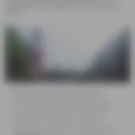
„Maksimālā ātruma ierobežojums” 40 km/h šādos ielu
posmos:
Mātera ielā no Raiņa ielas līdz S.Edžus ielai
Institūta ielā no Zāļu ielas līdz Vecajam ceļam
Akadēmijas ielas abās pusēs no Vaļņu ielas
Pasta ielā no t/c „VIVO centrs” iebrauktuves līdz