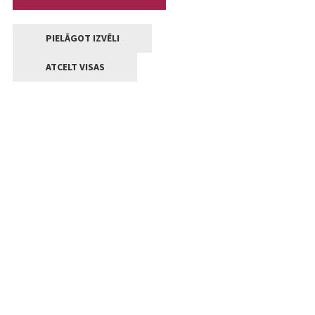
PIELĀGOT IZVĒLI
ATCELT VISAS
Kontakti
Jelgavas valstpilsētas pašvaldība
Lielā iela 11, Jelgava, LV-3001
+371 63005522
pasts@jelgava.lv