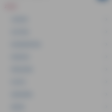
ZIŅAS
JAUNUMI
IZGLĪTĪBA
NODARBINĀTĪBA
PASĀKUMI
PAŠVALDĪBA
PILSĒTA
SABIEDRĪBA
ĢIMENE