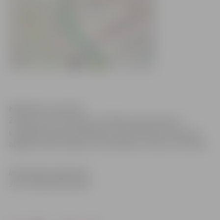
Klikšķināt, lai atvērtu
Ziemas sezonā Lielupes un Driksas upju krastos ir
uzstādītas jaunas brīdinājuma informatīvās zīmes, kas
atgādina iedzīvotājiem, ka atrašanās uz ledus ir bīstama.
Informācija sagatavota
JPPI “Pilsētsaimniecība”