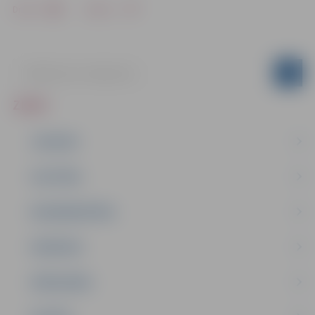
Drukāt
Dalīties
ZIŅAS
JAUNUMI
IZGLĪTĪBA
NODARBINĀTĪBA
PASĀKUMI
PAŠVALDĪBA