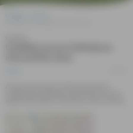
Sākumlapa
Jaunumi
Uzstādītas jaunas brīdinājuma informatīvās zīmes
Klausīties
Uzstādītas jaunas brīdinājuma
informatīvās zīmes
09/01/2017
Jaunumi
Ziemas sezonā Lielupes un Driksas upju krastos ir
uzstādītas jaunas brīdinājuma informatīvās zīmes, kas
atgādina iedzīvotājiem, ka atrašanās uz ledus ir bīstama.