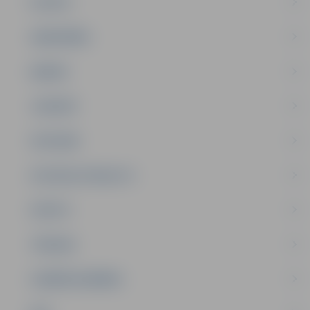
PILSĒTA
SABIEDRĪBA
ĢIMENE
JAUNIEŠI
SATIKSME
SOCIĀLAIS ATBALSTS
SPORTS
TŪRISMS
UZŅĒMĒJDARBĪBA