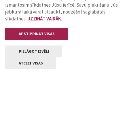
izmantosim sīkdatnes Jūsu ierīcē. Savu piekrišanu Jūs
jebkurā laikā varat atsaukt, nodzēšot saglabātās
sīkdatnes.
UZZINĀT VAIRĀK
.
APSTIPRINĀT VISAS
PIELĀGOT IZVĒLI
ATCELT VISAS
Kontakti
Jelgavas valstpilsētas pašvaldība