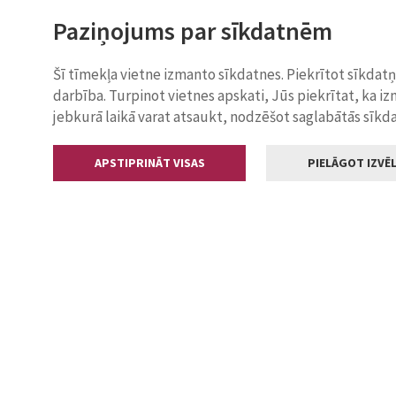
Paziņojums par sīkdatnēm
Šī tīmekļa vietne izmanto sīkdatnes. Piekrītot sīkdat
darbība. Turpinot vietnes apskati, Jūs piekrītat, ka i
jebkurā laikā varat atsaukt, nodzēšot saglabātās sīkd
APSTIPRINĀT VISAS
PIELĀGOT IZVĒL
Kontakti
Jelgavas valstp
Lielā iela 11
+371 630055