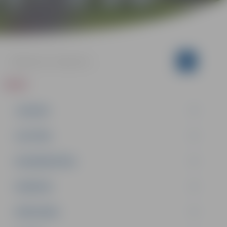
ZIŅAS
JAUNUMI
IZGLĪTĪBA
NODARBINĀTĪBA
PASĀKUMI
PAŠVALDĪBA