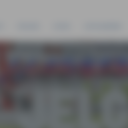
TA
PAŠVALDĪBA
IESTĀDES
KAPITĀLSABIEDRĪBAS