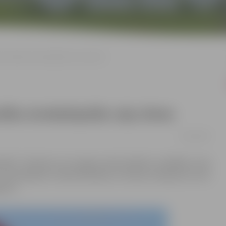
a kustību ierobežojošās ceļa zīmes
tību ierobežojošās ceļa zīmes
11/03/2019
ecība” informē, ka šī gada martā pilsētā uzstādītas ceļa
lai ierobežotu traktortehnikas un kravas transporta, kura
egumu.