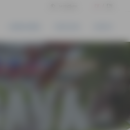
LV
EN
Iestatījumi
UZŅĒMĒJDARBĪBA
PAKALPOJUMI
KONTAKTI