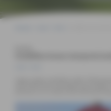
Sākumlapa
Jaunumi
Pilsēta
Uzstādītas kravas transport
Klausīties
Uzstādītas kravas transporta kus
Jaunumi
Pilsēta
Jelgavas pilsētas pašvaldības iestāde “Pilsētsaimni
zīmes Nr.306 “Kravas automobiļiem braukt aizliegts”, 
pilnā masa ir 3,5 t un vairāk, kustību ielās ar grants s