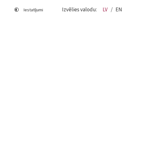
Izvēlies valodu:
LV
EN
Iestatījumi
Lapas karte
Viegli lasīt
Sociālo mediju lietošana
Sīkdatņu izmantošana