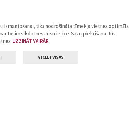
ņu izmantošanai, tiks nodrošināta tīmekļa vietnes optimāla
zmantosim sīkdatnes Jūsu ierīcē. Savu piekrišanu Jūs
atnes.
UZZINĀT VAIRĀK
.
I
ATCELT VISAS
Klientu apkalpošana
ilsētas pašvaldība
Darba laiks
, Jelgava, LV-3001
Pirmdienās
8.00 - 18.00
Otrdienās
8.00 - 17.00
22