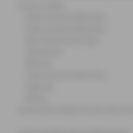
Ceļa zīmes uzstādītas:
6.līnijā, krustojumā ar Dobeles šoseju;
5.līnijā, krustojumā ar Dobeles šoseju;
Riekstu ceļā krustojumā ar 4.līniju;
Kooperatīva ielā;
Malkas ceļā;
2.līnijā, krustojumā ar Dobeles šoseju;
Vangaļu ceļā;
Meža ceļā.
Ceļa zīmju Nr.306 uzstādīšanu turpinās arī aprīlī un ma