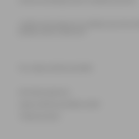
Lūdzam autovadītājus ievērot uzstādītās ceļa zīmes!
Ja ielās un ielu posmos, kur uzstādītas ceļa zīmes Nr.
policijai, zvanot uz tālruni 110.
Foto: Jelgavas pilsētas pašvaldība
Informācija sagatavota
Jelgavas pilsētas pašvaldības iestādē
“Pilsētsaimniecība”