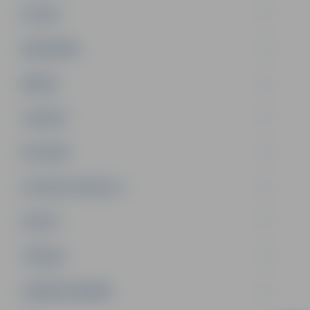
PILSĒTA
SABIEDRĪBA
ĢIMENE
JAUNIEŠI
SATIKSME
SOCIĀLAIS ATBALSTS
SPORTS
TŪRISMS
UZŅĒMĒJDARBĪBA