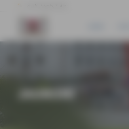
21.3 °C, 5.6 m/s, 71.4 %
JAUNUMI
PILSĒ
JAUNUMI