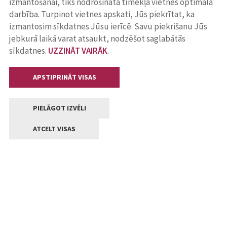
izmantošanai, tiks nodrošināta tīmekļa vietnes optimāla
darbība. Turpinot vietnes apskati, Jūs piekrītat, ka
izmantosim sīkdatnes Jūsu ierīcē. Savu piekrišanu Jūs
jebkurā laikā varat atsaukt, nodzēšot saglabātās
sīkdatnes.
UZZINĀT VAIRĀK
.
APSTIPRINĀT VISAS
PIELĀGOT IZVĒLI
ATCELT VISAS
Kontakti