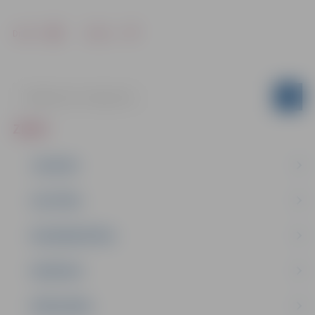
Drukāt
Dalīties
ZIŅAS
JAUNUMI
IZGLĪTĪBA
NODARBINĀTĪBA
PASĀKUMI
PAŠVALDĪBA