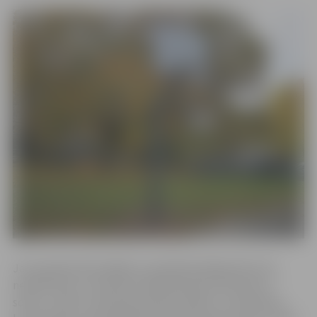
Jau iepriekš informējām, ka pilsētā pakāpeniski veic
neatbilstošo un bīstamo labiekārtojuma elementu –
soliņu, rotaļu vai aktīvās atpūtas iekārtu, noņemšanu,