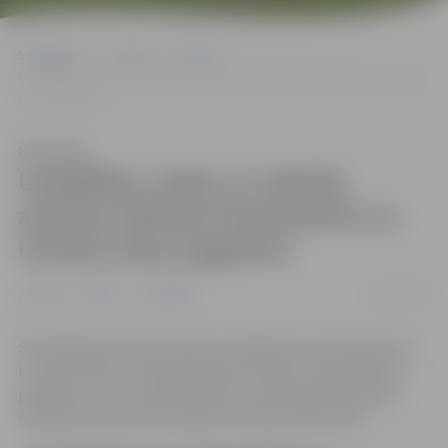
Sākumlapa
Jaunumi
Pilsēta
Uzstādītas rotaļu un aktīvās atpūtas iekārtas Kooperatīva un Uzvaras
ielas pagalmos
Klausīties
Uzstādītas rotaļu un aktīvās
atpūtas iekārtas Kooperatīva un
Uzvaras ielas pagalmos
14/10/2022
Jaunumi
Pilsēta
Sabiedrība
Šonedēļ Kooperatīva ielā 8 uzstādītas jaunas šūpoles un
Uzvaras ielā 6 – basketbola groza balsts. Iepriekš šajos
pagalmos veikta neatbilstošu un nolietojušos iekārtu
noņemšana, informē iestāde “Pilsētsaimniecība”.