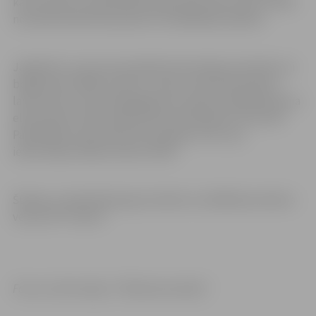
kas atrodas uz pašvaldības īpašumā esošas zemes. Darbi
norisinās atbilstoši pavasarī izstrādātajam plānam.
Jāpiebilst, ka par konstatētām bīstamības pazīmēm vai
bojājumiem kādā no bērnu rotaļu vai aktīvās atpūtas
laukumiem, kā arī iekšpagalmos esošiem labiekārtojuma
elementiem iedzīvotāji aicināti nekavējoties informēt
Pašvaldības operatīvās informācijas centru pa
iedzīvotāju atbalsta tālruni 8787.
Šūpoļu un basketbola groza balsta uzstādīšanas darbus
veica SIA “Fixman”.
Foto un informācija: “Pilsētsaimniecība”