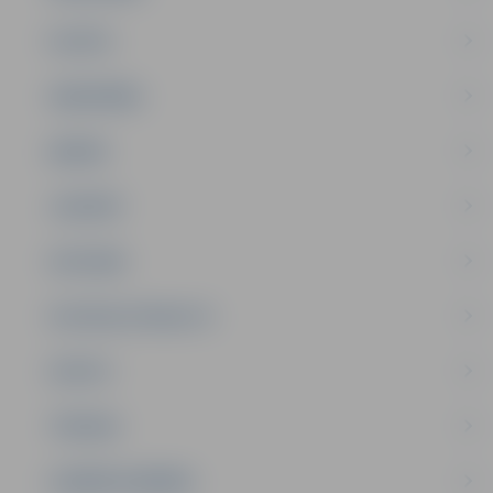
PILSĒTA
SABIEDRĪBA
ĢIMENE
JAUNIEŠI
SATIKSME
SOCIĀLAIS ATBALSTS
SPORTS
TŪRISMS
UZŅĒMĒJDARBĪBA