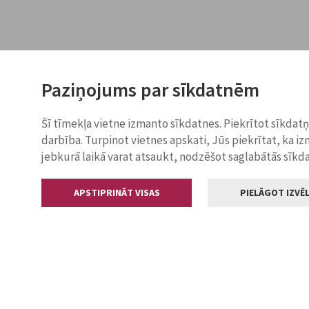
Paziņojums par sīkdatnēm
Šī tīmekļa vietne izmanto sīkdatnes. Piekrītot sīkdat
darbība. Turpinot vietnes apskati, Jūs piekrītat, ka i
jebkurā laikā varat atsaukt, nodzēšot saglabātās sīkd
APSTIPRINĀT VISAS
PIELĀGOT IZVĒL
Kontakti