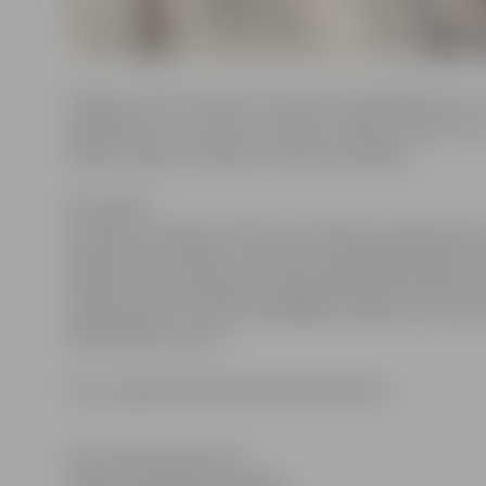
Solījums tiek dots pēc tam, kad pretendenti jau i
saņemšanai, un šoreiz uzticību Latvijai solīja Iri
Siņaka, Jeļena Timčenko un Antons Kovaļovs.
SOLĪJUMS:
Es (vārds, uzvārds), dzimis/-usi (datums), kļūstot par 
Apņemos būt lojāls/-a Latvijai un godprātīgi pildīt 
Latvijas valsts neatkarību, stiprināt latviešu valodu kā
Latvijas valsts un tautas labklājību. Apliecinu, ka ma
demokrātisku valsti.
Foto: Jelgavas pilsētas pašvaldības arhīvs
Informācija sagatavota
Jelgavas pilsētas pašvaldības