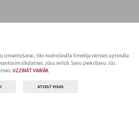
ņu izmantošanai, tiks nodrošināta tīmekļa vietnes optimāla
zmantosim sīkdatnes Jūsu ierīcē. Savu piekrišanu Jūs
atnes.
UZZINĀT VAIRĀK
.
I
ATCELT VISAS
Klientu apkalpošana