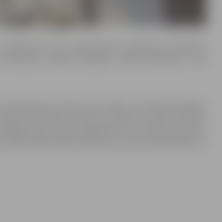
r nokārtojuši visus nepieciešamos eksāmenus pilsonības
na Andrejeva, Andrejs Andrejevs, Marina Makuševa, Inna
Latvijas pilsoni, apsolu būt uzticīgs/-a Latvijas Republikai.
Latvijas Republikas Satversmi un likumus. Solos aizstāvēt
 vienīgo valsts valodu, godīgi dzīvot un strādāt, lai vairotu
na rīcība nekad nebūs vērsta pret Latviju kā neatkarīgu un