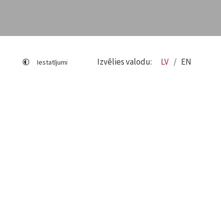
Izvēlies valodu:
LV
EN
Iestatījumi
Lapas karte