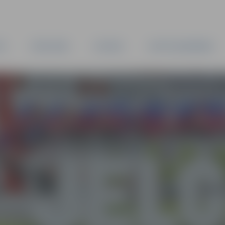
TA
PAŠVALDĪBA
IESTĀDES
KAPITĀLSABIEDRĪBAS