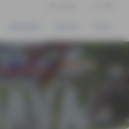
LV
EN
Iestatījumi
UZŅĒMĒJDARBĪBA
PAKALPOJUMI
KONTAKTI