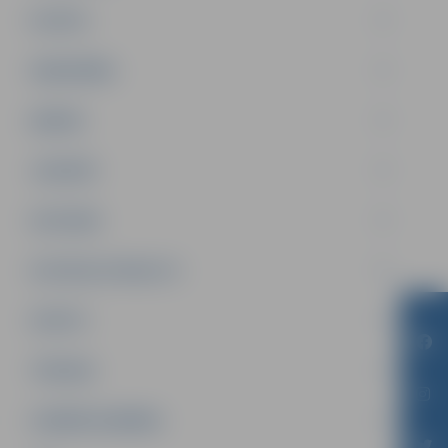
PILSĒTA
SABIEDRĪBA
ĢIMENE
JAUNIEŠI
SATIKSME
SOCIĀLAIS ATBALSTS
SPORTS
TŪRISMS
UZŅĒMĒJDARBĪBA