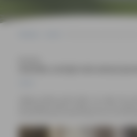
Sākumlapa
Jaunumi
Uzticību Latvijai sola astoņi jaunie pils
Klausīties
Uzticību Latvijai sola astoņi jaun
Jaunumi
Jelgavas pilsētas domē šodien, 29. maijā, tika sveik
naturalizācijas kārtībā. Svinīgo uzrunu teica Jelgav
naturalizētie pilsoņi sniedza solījumu par uzticību, god