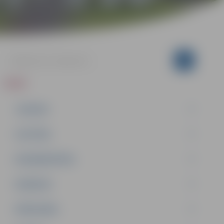
ZIŅAS
JAUNUMI
IZGLĪTĪBA
NODARBINĀTĪBA
PASĀKUMI
PAŠVALDĪBA