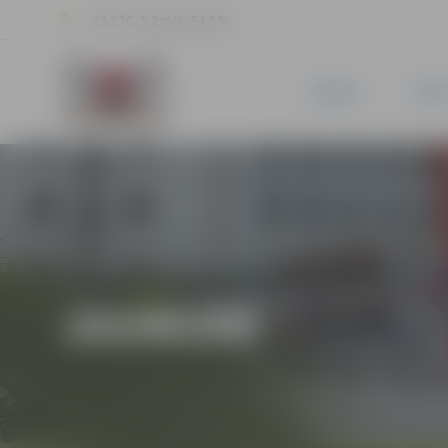
22.2 °C, 5.2 m/s, 54.3 %
JAUNUMI
PILSĒ
JAUNUMI