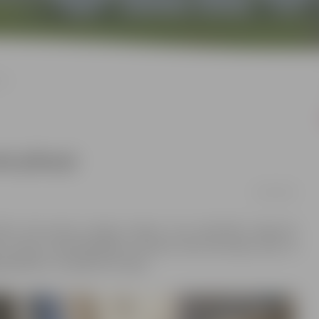
oņi
ie pilsoņi
12/06/2018
ti seši jaunie Latvijas pilsoņi, kuri pilsonību ieguvuši
as domes priekšsēdētāja vietniece Rita Vectirāne, pēc tā
prātību un lojalitāti Latvijai.