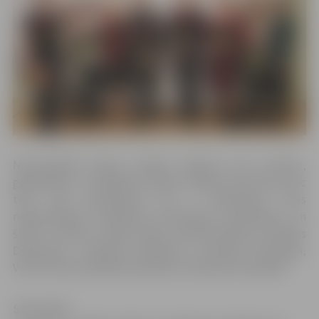
Naturalizētie pilsoņi sniedza solījumu par uzticību,
godprātību un lojalitāti Latvijai. Solījums tiek dots pēc
tam, kad pretendenti jau ir nokārtojuši visus
nepieciešamos eksāmenus pilsonības saņemšanai, un
šoreiz uzticību Latvijai solīja Ludmila Boinova, Romāns
Deņisarovs, Svetlana Deržaveca, Veronika Kočergina,
Victor Chirita, Rafaella Serpeiko un Manuels Serpeiko.
SOLĪJUMS: