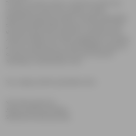
Es (vārds, uzvārds), dzimis/-usi (datums), kļūstot par
Latvijas pilsoni, apsolu būt uzticīgs/-a Latvijas
Republikai. Apņemos būt lojāls/-a Latvijai un godprātīgi
pildīt Latvijas Republikas Satversmi un likumus. Solos
aizstāvēt Latvijas valsts neatkarību, stiprināt latviešu
valodu kā vienīgo valsts valodu, godīgi dzīvot un strādāt,
lai vairotu Latvijas valsts un tautas labklājību. Apliecinu,
ka mana rīcība nekad nebūs vērsta pret Latviju kā
neatkarīgu un demokrātisku valsti.
Foto: Jelgavas pilsētas pašvaldības arhīvs
Informācija sagatavota
Jelgavas pilsētas pašvaldības
Sabiedrisko attiecību pārvaldē