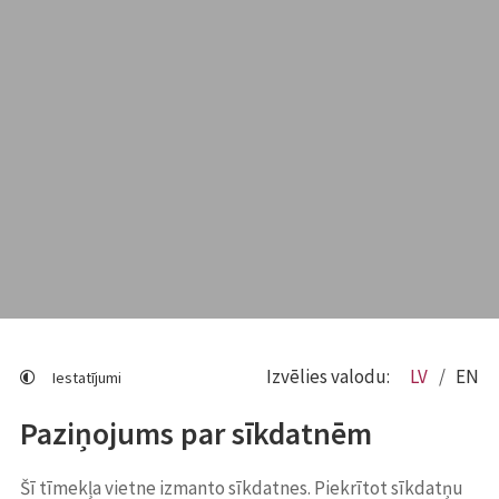
Izvēlies valodu:
LV
EN
Iestatījumi
Paziņojums par sīkdatnēm
Šī tīmekļa vietne izmanto sīkdatnes. Piekrītot sīkdatņu