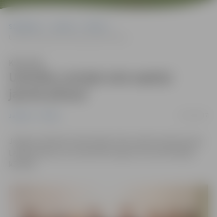
Sākumlapa
Jaunumi
Pilsēta
Uzticību Latvijai sola septiņi jaunie pilsoņi
Klausīties
Uzticību Latvijai sola septiņi
jaunie pilsoņi
19/12/2017
Jaunumi
Pilsēta
Jelgavas pilsētas domē šodien tika sveikti septiņi jaunie
Latvijas pilsoņi, kuri pilsonību ieguvuši naturalizācijas
kārtībā.