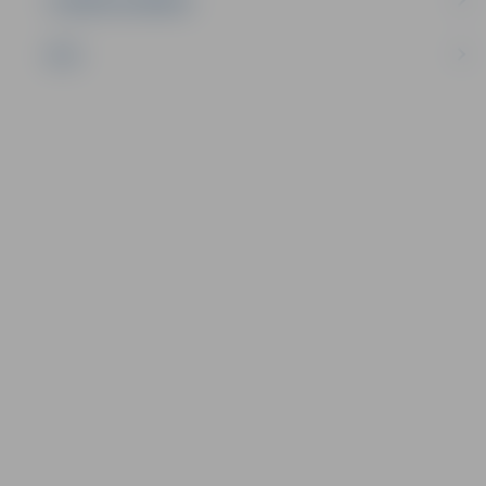
UZŅĒMĒJDARBĪBA
NVO