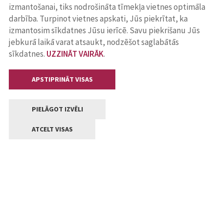
izmantošanai, tiks nodrošināta tīmekļa vietnes optimāla
darbība. Turpinot vietnes apskati, Jūs piekrītat, ka
izmantosim sīkdatnes Jūsu ierīcē. Savu piekrišanu Jūs
jebkurā laikā varat atsaukt, nodzēšot saglabātās
sīkdatnes.
UZZINĀT VAIRĀK
.
APSTIPRINĀT VISAS
PIELĀGOT IZVĒLI
ATCELT VISAS