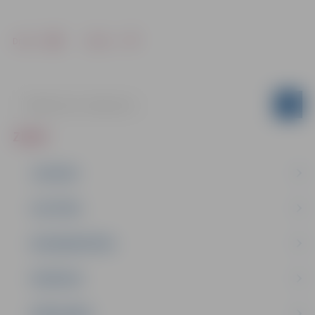
Drukāt
Dalīties
ZIŅAS
JAUNUMI
IZGLĪTĪBA
NODARBINĀTĪBA
PASĀKUMI
PAŠVALDĪBA