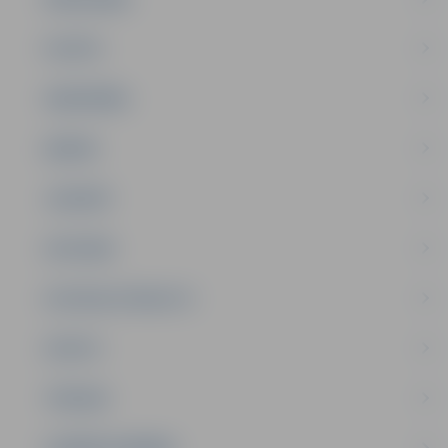
PILSĒTA
SABIEDRĪBA
ĢIMENE
JAUNIEŠI
SATIKSME
SOCIĀLAIS ATBALSTS
SPORTS
TŪRISMS