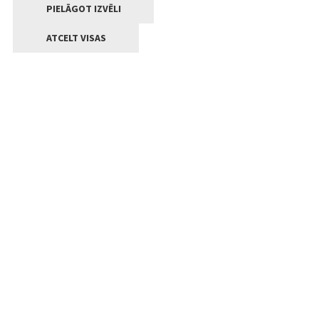
PIELĀGOT IZVĒLI
ATCELT VISAS
Kontakti
Jelgavas valstpilsētas pašvaldība
Lielā iela 11, Jelgava, LV-3001
+371 63005522
pasts@jelgava.lv
Klientu apkalpošana