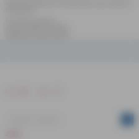
Vairāk informācija par 14. Starptautisko Ledus skulptūru
festivālu
šeit
.
Informācija sagatavota
Jelgavas pilsētas pašvaldības
Sabiedrisko attiecību sektorā
Drukāt
Dalīties
ZIŅAS