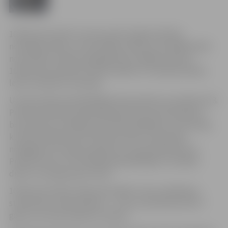
10.februāra naktī Uzvaras parkā Jelgavā vēl bija
nemitīga rosība un motorzāģu rūkoņa, jo 26 mākslinieki
no 8 valstīm steidza pabeigt ledus mākslas darbus.
10.februārī pulksten 19 tiks atklāts 14. Starptautiskais
ledus skulptūru festivāls.
Uzvaras parks apmeklētājiem būs atvērts no pulksten 18.
Pulksten 18.30 to pieskandinās Nils Īle & Afroambient,
bet pulksten 19 sāksies festivāla atklāšanas ceremonija,
kurā tiks apbalvoti festivāla laureāti. Ceremonija
noslēgsies ar mūzikas, gaismas un pirotehnikas šovu.
Pulksten 20 un 21 festivāla apmeklētājiem uzstāsies
dūdu un bungu grupa “Auļi”.
10.februārī ieejas maksa festivālā ir 2 lati, skolēniem,
studentiem, pensionāriem – 1 lats, bet bērniem līdz 7
gadu vecumam ieeja bez maksas.