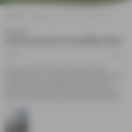
Sākumlapa
Jaunumi
Uzvaras parkā norit pēdējie darbi
Klausīties
Uzvaras parkā norit pēdējie darbi
10/02/2012
Jaunumi
10.februāra naktī Uzvaras parkā Jelgavā vēl bija
nemitīga rosība un motorzāģu rūkoņa, jo 26 mākslinieki
no 8 valstīm steidza pabeigt ledus mākslas darbus.
10.februārī pulksten 19 tiks atklāts 14.Starptautiskais
ledus skulptūru festivāls un paziņoti labākie skulptori.