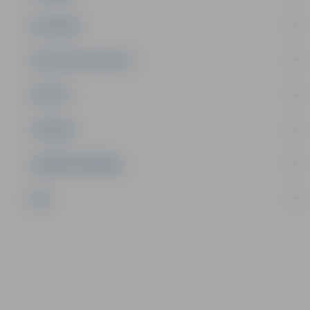
SATIKSME
SOCIĀLAIS ATBALSTS
SPORTS
TŪRISMS
UZŅĒMĒJDARBĪBA
NVO