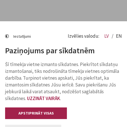
Izvēlies valodu:
LV
EN
Iestatījumi
Paziņojums par sīkdatnēm
Šī tīmekļa vietne izmanto sīkdatnes. Piekrītot sīkdatņu
izmantošanai, tiks nodrošināta tīmekļa vietnes optimāla
darbība. Turpinot vietnes apskati, Jūs piekrītat, ka
izmantosim sīkdatnes Jūsu ierīcē. Savu piekrišanu Jūs
jebkurā laikā varat atsaukt, nodzēšot saglabātās
sīkdatnes.
UZZINĀT VAIRĀK
.
APSTIPRINĀT VISAS