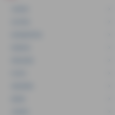
JAUNUMI
IZGLĪTĪBA
NODARBINĀTĪBA
PASĀKUMI
PAŠVALDĪBA
PILSĒTA
SABIEDRĪBA
ĢIMENE
JAUNIEŠI