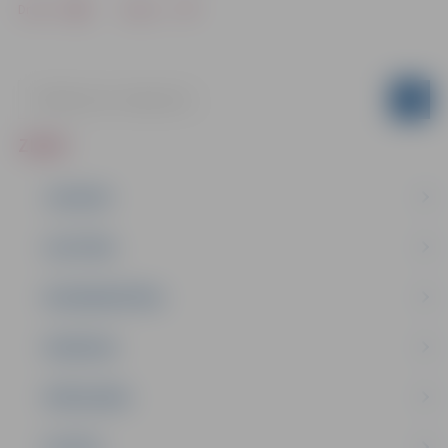
Drukāt
Dalīties
ZIŅAS
JAUNUMI
IZGLĪTĪBA
NODARBINĀTĪBA
PASĀKUMI
PAŠVALDĪBA
PILSĒTA