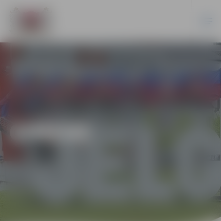
ĢIMENE