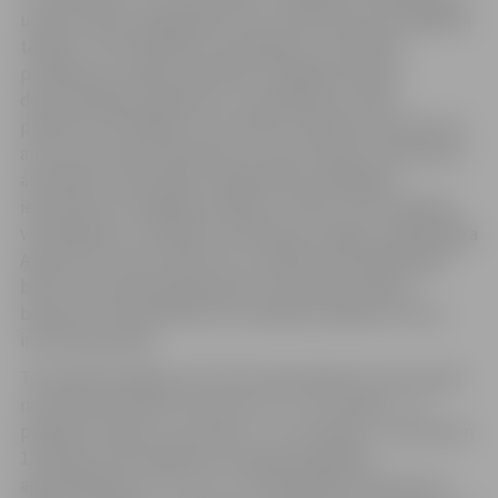
uzdevumiem, paplašinātu savu redzesloku par dažādām
tēmām. JSLP Veselības veicināšanas un atkarību
profilakses nodaļas speciālisti sarūpējuši patiesi
daudzveidīgu programmu, lai pasākumu reizēs
pievērstos veselīga uztura tēmai, drošībai internetā, kā
arī savu emociju izprašanai un izziņai. Ņemot vērā fizisko
aktivitāšu nozīmi bērnu labbūtībai, piedāvāsim
iesaistīties arī dažādās stafetēs,” stāsta JSLP Veselības
veicināšanas un atkarību profilakses nodaļas vadītāja Aiga
Andersone. Viņa norāda, ka uz pasākumiem gaidīti gan
bērni un jaunieši, gan ģimenes ar pavisam maziem
bērniem, jo aktivitātes būs sarūpētas dažāda vecuma
interešu grupām.
Tematiskie pasākumi Uzvaras parkā plānoti arī 10. jūnijā
no pulksten 16 līdz 18, bet 4.,5.,11. un 12. jūnijā – no
pulksten 10 līdz 12, savukārt 7. un 14. jūnijā – no pulksten
12.30 līdz 14.30. Pasākumu programma gaidīs
apmeklētājus arī 11.,16., 17. un 18. jūlijā no pulksten 10