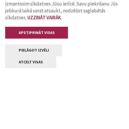
izmantosim sīkdatnes Jūsu ierīcē. Savu piekrišanu Jūs
jebkurā laikā varat atsaukt, nodzēšot saglabātās
sīkdatnes.
UZZINĀT VAIRĀK
.
APSTIPRINĀT VISAS
PIELĀGOT IZVĒLI
ATCELT VISAS
Kontakti
Jelgavas valstpilsētas pašvaldība