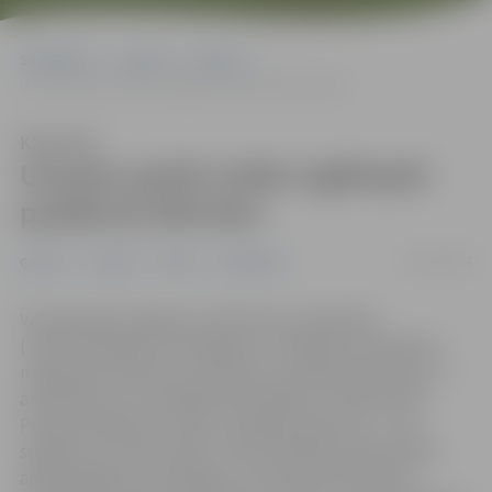
Sākumlapa
Jaunumi
Ģimene
Uzvaras parkā notiks izglītojoši pasākumi bērniem
Klausīties
Uzvaras parkā notiks izglītojoši
pasākumi bērniem
31/05/2024
Ģimene
Jaunumi
Pilsēta
Sabiedrība
Vasaras gaitā Jelgavas Sociālo lietu pārvaldes
(JSLP) Veselības veicināšanas un atkarību profilakses
nodaļa aicina bērnus, jauniešus un pilsētas ģimenes uz
atraktīvām un izzinošām aktivitātēm Uzvaras parkā.
Pirmais pasākums notiks 3. jūnijā pulksten 16 – caur
spēlēm un uzdevumiem JSLP speciālisti iepazīstinās
apmeklētājus ar veselīga uztura pamatprincipiem.