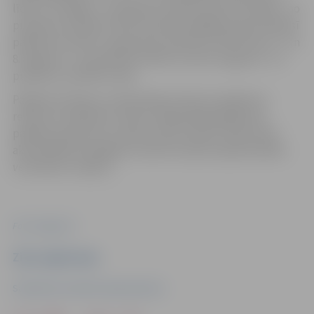
līdz 12, 15. jūlijā – no pulksten 16 līdz 18, bet 19. jūlijā – no
pulksten 12.30 līdz 14.30. Savukārt pēdējā vasaras mēnesī
pasākumi notiks 5. augustā no pulksten 16 līdz 18, 6.,7. un
8. augustā – no pulksten 10 līdz 12, bet 9. augustā – no
pulksten 12.30 līdz 14.30.
Pasākuma tēmas un aktivitātes katrā no pasākuma
reizēm var atšķirties. Sliktu laikapstākļu gadījumā
pasākuma datumi un laiki var būt mainīti. Sekot līdzi
aktualitātēm iespējams vietnē
Facebook
lapā
Veselības
veicināšana Jelgavā
.
Foto: Jelgava.lv
Ziņu sagatavoja
Sabiedrisko attiecību departaments