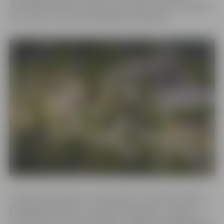
Tematiskie pasākumi notiks visu vasaru, tie būs pieejami
bez maksas un bez iepriekšējās pieteikšanās.
“Vasarā, kad bērniem un jauniešiem ir vairāk brīvā laika,
piedāvājam iespēju to izmantot lietderīgi – doties uz
Uzvaras parku, lai caur spēlēm, radošām nodarbībām un