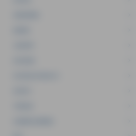
SABIEDRĪBA
ĢIMENE
JAUNIEŠI
SATIKSME
SOCIĀLAIS ATBALSTS
SPORTS
TŪRISMS
UZŅĒMĒJDARBĪBA