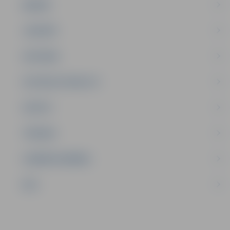
ĢIMENE
JAUNIEŠI
SATIKSME
SOCIĀLAIS ATBALSTS
SPORTS
TŪRISMS
UZŅĒMĒJDARBĪBA
NVO