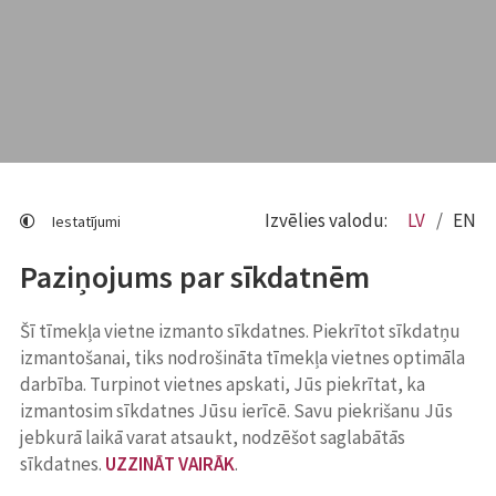
Izvēlies valodu:
LV
EN
Iestatījumi
Paziņojums par sīkdatnēm
Šī tīmekļa vietne izmanto sīkdatnes. Piekrītot sīkdatņu
izmantošanai, tiks nodrošināta tīmekļa vietnes optimāla
darbība. Turpinot vietnes apskati, Jūs piekrītat, ka
izmantosim sīkdatnes Jūsu ierīcē. Savu piekrišanu Jūs
jebkurā laikā varat atsaukt, nodzēšot saglabātās
sīkdatnes.
UZZINĀT VAIRĀK
.