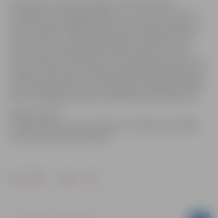
Gatavojoties Starptautiskajam Ledus skulptūru
festivālam, kas Jelgavā notiks no 11. līdz 13. februārim,
Uzvaras parkā šonedēļ lielākā rosība manāma vakara un
nakts stundās – laikā, kad termometra stabiņš noslīd
zem nulles. 26 mākslinieki ķērušies pie lielo un mazo
ledus skulptūru veidošanas. Top arī garākā skulptūra no
sniega un ledus bārs. Festivāla konkursa darbos kopumā
tiks izmantotas 40 tonnas kristāldzidra mākslīgi saldēta
ledus. Piedāvājam ieskatu mākslinieku darba procesā!
Saistītie raksti:
Starptautiskais Ledus skulptūru festivāls jau šonedēļ!
Uzvaras parkā top slidkalniņš
Drukāt
Dalīties