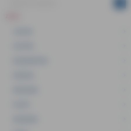
ZIŅAS
JAUNUMI
IZGLĪTĪBA
NODARBINĀTĪBA
PASĀKUMI
PAŠVALDĪBA
PILSĒTA
SABIEDRĪBA