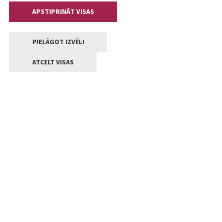
APSTIPRINĀT VISAS
PIELĀGOT IZVĒLI
ATCELT VISAS
Kontakti
Jelgavas valstpilsētas pašvaldība
Lielā iela 11, Jelgava, LV-3001
+371 63005522