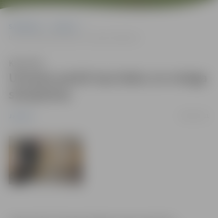
Sākumlapa
Jaunumi
Uzvaras parkā top ledus un sniega skulptūras
Klausīties
Uzvaras parkā top ledus un sniega
skulptūras
09/02/2011
Jaunumi