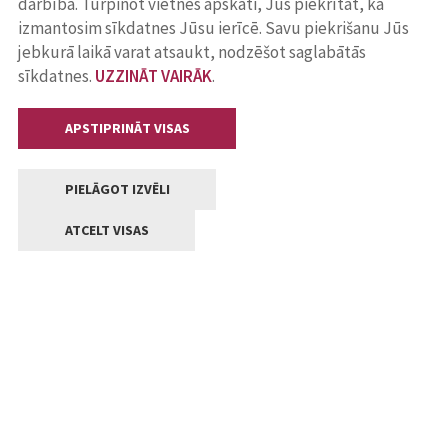
darbība. Turpinot vietnes apskati, Jūs piekrītat, ka
izmantosim sīkdatnes Jūsu ierīcē. Savu piekrišanu Jūs
jebkurā laikā varat atsaukt, nodzēšot saglabātās
sīkdatnes.
UZZINĀT VAIRĀK
.
APSTIPRINĀT VISAS
PIELĀGOT IZVĒLI
ATCELT VISAS
Kontakti