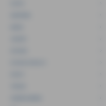
PILSĒTA
SABIEDRĪBA
ĢIMENE
JAUNIEŠI
SATIKSME
SOCIĀLAIS ATBALSTS
SPORTS
TŪRISMS
UZŅĒMĒJDARBĪBA