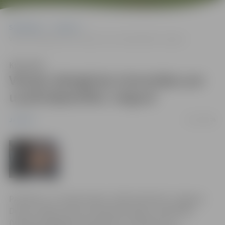
Sākumlapa
Jaunumi
Vācijas delegācija interesējas par uzņēmējdarbību Jelgavā
Klausīties
Vācijas delegācija interesējas par
uzņēmējdarbību Jelgavā
25/10/2006
Jaunumi
Piektdien, 27. oktobrī plkst. 10:30 Lielā ielā 11 Jelgavas
Domes vadība tiekas ar Brandenburgas un Bavārijas
(Vācija) delegācijas pārstāvjiem, lai iepazītos ar