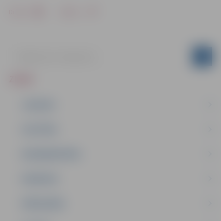
Drukāt
Dalīties
ZIŅAS
JAUNUMI
IZGLĪTĪBA
NODARBINĀTĪBA
PASĀKUMI
PAŠVALDĪBA