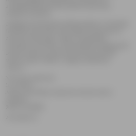
uzņēmējdarbības attīstību pilsētā un pārrunātu
iespējamo sadarbību.
Delegācijas pārstāvji plkst.10:00 apmeklēs LLU Tehniskās
fakultātes universitāti, 10:30 Jelgavas Domē tiksies ar
būvfirmas “Būvenergo” vadību un pašvaldības
pārstāvjiem, kā arī plkst. 13:30 apmeklēs kompānijas AKG
Latvijas uzņēmuma „AKG Thermotechnik Lettland”
ražotni un plkst. 15:00 A/S “Jelgavas mašīnbūves
rūpnīcu”.
Informāciju sagatavoja
Laura Majore
Jelgavas pašvaldības sabiedrisko attiecību sektora
speciāliste
3005574, 26588840
www.jelgava.lv