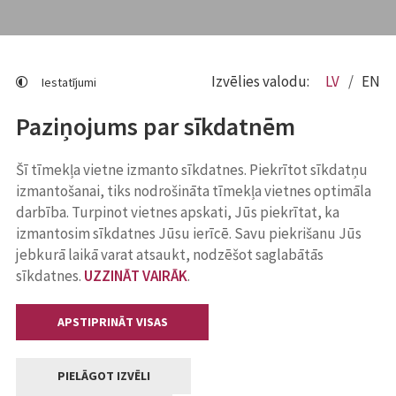
Izvēlies valodu:
LV
EN
Iestatījumi
Paziņojums par sīkdatnēm
Šī tīmekļa vietne izmanto sīkdatnes. Piekrītot sīkdatņu
izmantošanai, tiks nodrošināta tīmekļa vietnes optimāla
darbība. Turpinot vietnes apskati, Jūs piekrītat, ka
izmantosim sīkdatnes Jūsu ierīcē. Savu piekrišanu Jūs
jebkurā laikā varat atsaukt, nodzēšot saglabātās
sīkdatnes.
UZZINĀT VAIRĀK
.
APSTIPRINĀT VISAS
PIELĀGOT IZVĒLI