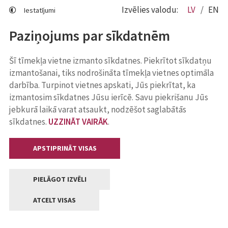
Izvēlies valodu:
LV
EN
Iestatījumi
Paziņojums par sīkdatnēm
Šī tīmekļa vietne izmanto sīkdatnes. Piekrītot sīkdatņu
izmantošanai, tiks nodrošināta tīmekļa vietnes optimāla
darbība. Turpinot vietnes apskati, Jūs piekrītat, ka
izmantosim sīkdatnes Jūsu ierīcē. Savu piekrišanu Jūs
jebkurā laikā varat atsaukt, nodzēšot saglabātās
sīkdatnes.
UZZINĀT VAIRĀK
.
APSTIPRINĀT VISAS
PIELĀGOT IZVĒLI
ATCELT VISAS