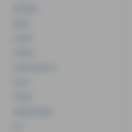
SABIEDRĪBA
ĢIMENE
JAUNIEŠI
SATIKSME
SOCIĀLAIS ATBALSTS
SPORTS
TŪRISMS
UZŅĒMĒJDARBĪBA
NVO