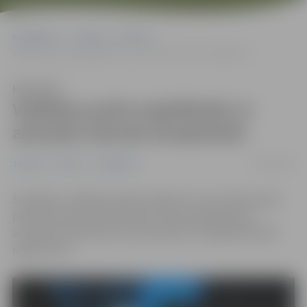
Sākumlapa
Jaunumi
Pilsēta
Valdekas parks papildināts ar astoņām šamota skulptūrām
Klausīties
Valdekas parks papildināts ar
astoņām šamota skulptūrām
30/06/2023
Jaunumi
Pilsēta
Sabiedrība
Šonedēļ uz Valdekas parka atpūtas zonu no Pasta salas
pārvestas šamota skulptūras. Parks papildināts ar
astoņām skulptūrām, kas diennakts tumšajā laikā tiek
izgaismotas.