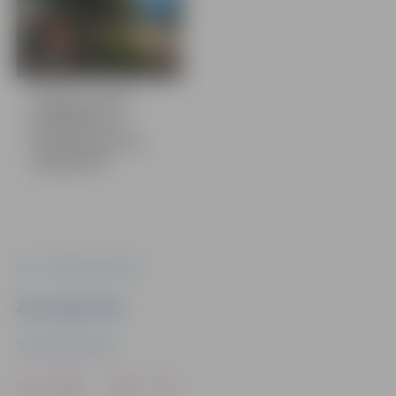
9 bildes
Valdekas parks
papildināts ar
astoņām šamota
skulptūrām
Foto: "Pilsētsaimniecība"
Ziņu sagatavoja
"Pilsētsaimniecība"
Drukāt
Dalīties