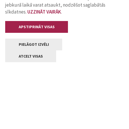
jebkurā laikā varat atsaukt, nodzēšot saglabātās
sīkdatnes.
UZZINĀT VAIRĀK
.
APSTIPRINĀT VISAS
PIELĀGOT IZVĒLI
ATCELT VISAS
Kontakti
Jelgavas valstpilsētas pašvaldība