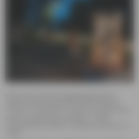
Valdekas parkā izvietotas pagājušajā gadā šamota
skulptūru simpozijā tapušās skulptūras “Madonna”,
“Totēms”, “Trusīt, bēdz” un “Uguns burtniecība”, kā arī
šovasar simpozijā tapušās skulptūras – “Tango”,
“Sadziedam(i) trīs māsiņas”, “Satikšanās zem jumta” un
“Kopā”.