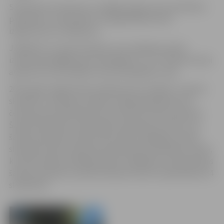
Skulptūras izvietotas uz dažāda augstuma monolītiem
pamatiem un diennakts tumšajā laikā tās tiek
izgaismotas no iekšpuses.
Jāpiebilst, ka esošo atpūtas zonu Valdekas parkā
izmanto gan gājēji, gan velosipēdisti. Tur ir izvietoti soliņi
atpūtai un cauri parkam ved velosipēdistu ceļš.
2013. gadā Jelgavā tika aizsākta jauna tradīcija –šamota
skulptūru simpozijs. Ik gadu simpozija laikā top trīs
četras jaunas skulptūras, kuras līdz šim tika izvietotas
Šamota skulptūru parkā Pasta salā. Ņemot vērā to, ka
šamota skulptūru parks Pasta salā ir pabeigts, jaunās
skulptūras tiks izvietotas jaunā šamota skulptūru parkā,
kas tiek veidots Valdekas parkā. Jāpiebilst, ka Pasta salas
šamota skulptūru parkā Lielupes krastā ir apskatāmas 24
skulptūras.