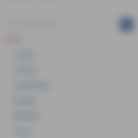
ZIŅAS
JAUNUMI
IZGLĪTĪBA
NODARBINĀTĪBA
PASĀKUMI
PAŠVALDĪBA
PILSĒTA