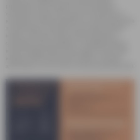
pieejamajam vakcīnu apjomam valsts apmaksātu
vakcināciju pret gripu varēs saņemt arī ieslodzītie un
ieslodzījumu vietās nodarbinātie, kas nonāk tiešā saskarē
ar ieslodzītajiem, Nacionālo bruņoto spēku pārstāvji,
Iekšlietu ministrijas sistēmas iestāžu darbinieki ar
speciālajām dienesta pakāpēm un vispārējās izglītības
iestāžu pedagogi. Šādas izmaiņas šogad virzītas, lai pēc
iespējas mazinātu iedzīvotāju veselības un dzīvības
apdraudējumu, kā arī slimnīcu noslodzi pandēmijas laikā.