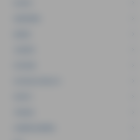
PILSĒTA
SABIEDRĪBA
ĢIMENE
JAUNIEŠI
SATIKSME
SOCIĀLAIS ATBALSTS
SPORTS
TŪRISMS
UZŅĒMĒJDARBĪBA