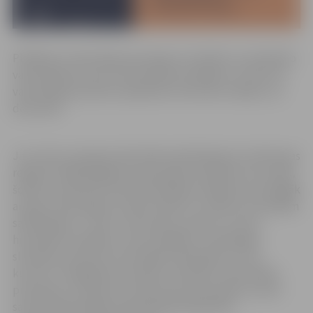
Plašāk par vakcinācijas pret gripu nozīmību un praktisko
vakcinācijas procesu ārstniecības iestādēs un Covid-19
vakcinācijas punktos sabiedrību informēs trešdien, 22.
decembrī.
Jau ziņots, ka gripas aktivitāte palielinājusies visā Eiropas
reģionā. Tādēļ negaidot plašu gripas izplatību arī Latvijā,
šobrīd ir piemērots laiks vakcinācijas veikšanai. Vissmagāk
ar gripu slimo gados vecāki cilvēki un cilvēki ar hroniskām
saslimšanām – sirds un asinsvadu, plaušu un nieru
hroniskām slimībām, cukura diabētu, onkoloģijas
slimnieki, pacienti ar hroniskām infekcijām un citi,
kuriem ir novājināta imunitāte. Vienlaikus vakcinēties
pret gripu ir būtiski arī citām personu grupām, kurām
savas profesionālās nodarbošanās dēļ pastāv