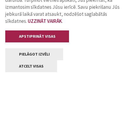
darbība. Turpinot vietnes apskati, Jūs piekrītat, ka
izmantosim sīkdatnes Jūsu ierīcē. Savu piekrišanu Jūs
jebkurā laikā varat atsaukt, nodzēšot saglabātās
sīkdatnes.
UZZINĀT VAIRĀK
.
APSTIPRINĀT VISAS
PIELĀGOT IZVĒLI
ATCELT VISAS
Kontakti