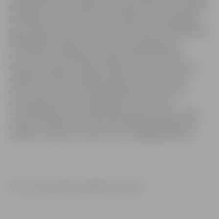
grūtniecēm un pusaudžiem pret garo klepu. Pēc Slimību
profilakses un kontroles centra datiem, Latvijā pēdējo
gadu laikā saslimšanas skaits ar garo klepu ir vairākkārtīgi
palielinājies. Ar garo klepu slimo arī pieaugušie un
pusaudži, bet zīdaiņiem šī augsti infekciozā akūtā
elpceļu infekcijas slimība skar gan sirds asinsvadu, gan
elpošanas sistēmu, bojājot plaušu audus un izraisot
plaušu hipertensiju. Kā komplikācijas var attīstīties
pneimonija, krampji, bradikardija, cirkšņa trūce,
encefalopātija, pulmonāla hipertensija, apnoja, rektāls
prolapss. Slimība var izraisīt tik ārkārtīgi paaugstinātu
leikocītu daudzumu asinīs, kas var nobloķēt asinsriti.
Foto un informācija: Veselības ministrija