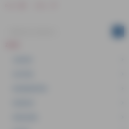
Drukāt
Dalīties
ZIŅAS
JAUNUMI
IZGLĪTĪBA
NODARBINĀTĪBA
PASĀKUMI
PAŠVALDĪBA