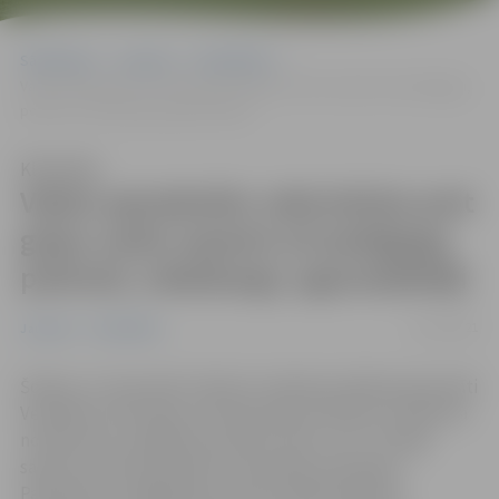
Sākumlapa
Jaunumi
Sabiedrība
Valsts apmaksātu vakcināciju pret gripu varēs saņemt arī pedagogi,
policisti, robežsargi, ugunsdzēsēji
Klausīties
Valsts apmaksātu vakcināciju pret
gripu varēs saņemt arī pedagogi,
policisti, robežsargi, ugunsdzēsēji
21/12/2021
Jaunumi
Sabiedrība
Šodien, 21. decembrī, Ministru kabineta sēdē apstiprināti
Veselības ministrijas virzītie grozījumi Ministru kabineta
noteikumos, papildinot personu loku, kuri ir tiesīgi
saņemt valsts apmaksātu vakcināciju pret gripu.
Paredzēts, ka šajā gripas sezonas laikā atbilstoši