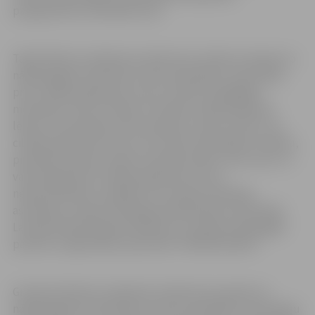
paaugstināts inficēšanās risks.
Tāpat Ministru kabineta noteikumos veiktas izmaiņas no
nākamā gada nodrošinot valsts apmaksātu vakcināciju
pret cilvēka papilomas vīrusu ne tikai 12 gadīgām
meitenēm, bet arī zēniem. Par šādu nepieciešamību
lēmusi Imunizācijas valsts padome, ņemot vērā to, ka
cilvēka papilomas vīruss var izraisīt onkoloģisku slimību,
piemēram, galvas, kakla, dzemdes kakla, zarnu vēzi. Uz
vakcinācijas pret cilvēka papilomas vīrusu
nepieciešamību norādījusi arī Latvijas Onkologu
asociācija, Latvijas Onkologu ķīmijterapeitu asociācija,
Latvijas Kolposkopijas biedrība un Latvijas Onkoloģijas
pacientu organizāciju apvienība “ONKOALIANSE”.
Grozījumi Ministru kabineta noteikumos paredz no
nākamā gada nodrošināt arī valsts apmaksātu vakcināciju