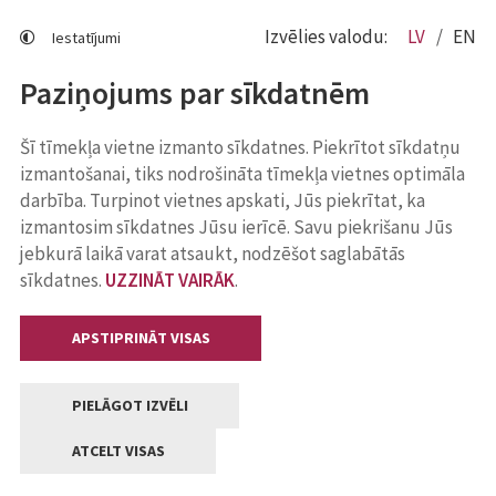
Izvēlies valodu:
LV
EN
Iestatījumi
Paziņojums par sīkdatnēm
Šī tīmekļa vietne izmanto sīkdatnes. Piekrītot sīkdatņu
izmantošanai, tiks nodrošināta tīmekļa vietnes optimāla
darbība. Turpinot vietnes apskati, Jūs piekrītat, ka
izmantosim sīkdatnes Jūsu ierīcē. Savu piekrišanu Jūs
jebkurā laikā varat atsaukt, nodzēšot saglabātās
sīkdatnes.
UZZINĀT VAIRĀK
.
APSTIPRINĀT VISAS
PIELĀGOT IZVĒLI
ATCELT VISAS