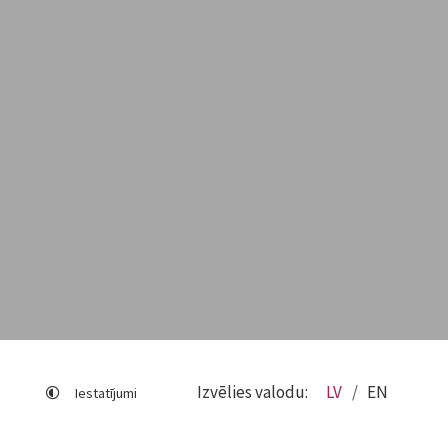
Izvēlies valodu:
LV
EN
Iestatījumi