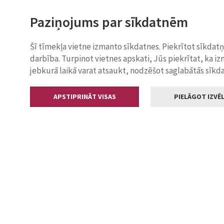
Paziņojums par sīkdatnēm
Šī tīmekļa vietne izmanto sīkdatnes. Piekrītot sīkdat
darbība. Turpinot vietnes apskati, Jūs piekrītat, ka i
jebkurā laikā varat atsaukt, nodzēšot saglabātās sīkd
APSTIPRINĀT VISAS
PIELĀGOT IZVĒL
Kontakti
Jelgavas valstp
Lielā iela 11
+371 630055