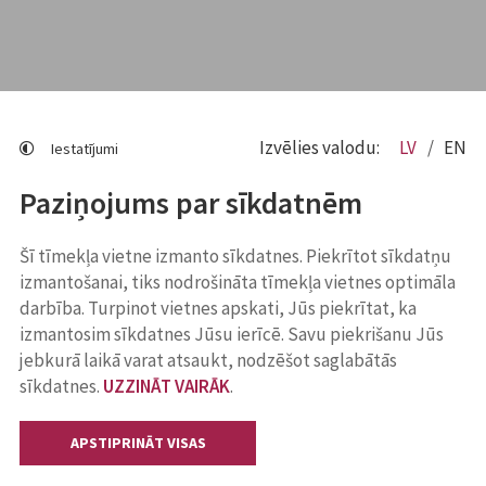
Izvēlies valodu:
LV
EN
Iestatījumi
Paziņojums par sīkdatnēm
Šī tīmekļa vietne izmanto sīkdatnes. Piekrītot sīkdatņu
izmantošanai, tiks nodrošināta tīmekļa vietnes optimāla
darbība. Turpinot vietnes apskati, Jūs piekrītat, ka
izmantosim sīkdatnes Jūsu ierīcē. Savu piekrišanu Jūs
jebkurā laikā varat atsaukt, nodzēšot saglabātās
sīkdatnes.
UZZINĀT VAIRĀK
.
APSTIPRINĀT VISAS