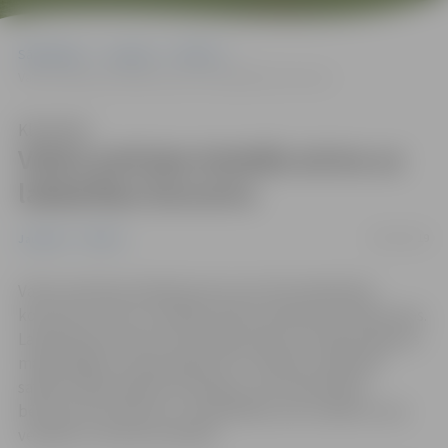
Sākumlapa
Jaunumi
Pilsēta
Valsts policijas koledža aicina uz labdarības koncertu
Klausīties
Valsts policijas koledža aicina uz
labdarības koncertu
29/05/2019
Jaunumi
Pilsēta
Valsts policijas koledža pirmo reizi rīko labdarības
koncertus, kuros uzstāsies Valsts policijas amatpersonas.
Labdarības koncerti norisināsies piecos Latvijas reģionos
maija beigās un jūnija sākumā. To mērķis ir palīdzēt
savākt nepieciešamos līdzekļus, kas nodrošinātu
bērniem procedūras un nodarbības, kas uzlabotu viņu
veselību un dzīves kvalitāti.