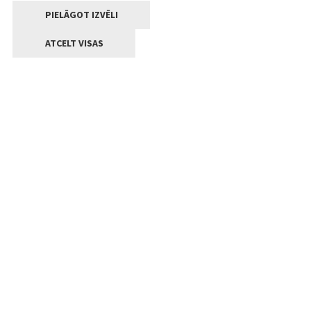
PIELĀGOT IZVĒLI
ATCELT VISAS
Kontakti
Jelgavas valstpilsētas pašvaldība
Lielā iela 11, Jelgava, LV-3001
+371 63005522
pasts@jelgava.lv
Klientu apkalpošana