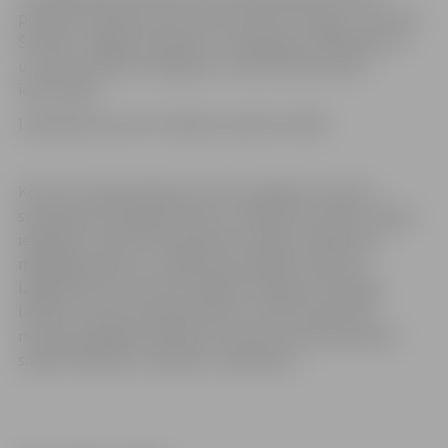
policijas amatpersonas, kā arī policistu draugi – Kristīne
Šomase, Jelgavas popkoris un popgrupa “Noslēpums”
un citas mūzikas zvaoigznes, tiek aicināts ikviens
iedzīvotājs.
Labdarības koncerts sāksies pulksten 18.00.
Koncertu laikā ziedojumus būs iespējams ievietot
speciālā aizzīmogotā
ziedot.lv
ziedojumu kastītē, tāpat
iespējams veikt arī bezskaidras naudas ziedojumus
mājaslapā
ziedot.lv.
Gadījumā, ja kādā no pieciem
labdarības koncertiem savāktie ziedojumi sasniegs
lielāku summu kā nepieciešams, tad šī nauda tiks
novirzīta pārējiem bērniem, kuriem vēl nepieciešams
savākt līdzekļus veselības uzlabošanai.