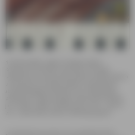
4. jūnijā Zemgalē, Jelgavā, Zemgales reģiona
kompetenču attīstības centrā policistu rīkotajā
labdarības koncertā tiks vākti ziedojumi brāļiem Aleksim
un Eduardam no Rundāles. Brāļiem ir nepieciešamas
speciālā pedagoga nodarbības, kā arī rehabilitācijas
pakalpojumi. Lai gan šim gadam nepieciešamie līdzekļi
jau ir savākti, brāļiem tieši šādu pašu summu – 4235, 31
eiro – nepieciešams savākt arī nākamajam gadam.
Uz labdarības koncertiem, kuros piedalīsies Valsts