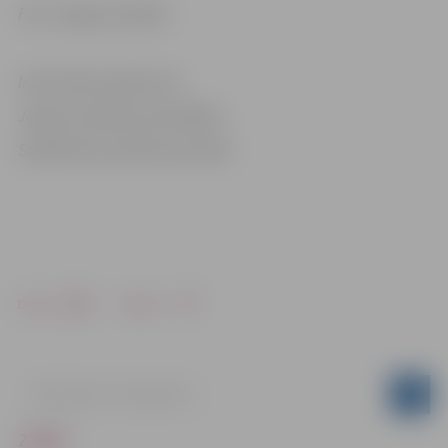
Foto: Jelgavas pilsēta
Informācija sagatavota
Jelgavas pilsētas pašvaldības
Sabiedrisko attiecību pārvaldē
Drukāt
Dalīties
ZIŅAS