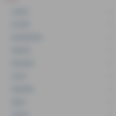
JAUNUMI
IZGLĪTĪBA
NODARBINĀTĪBA
PASĀKUMI
PAŠVALDĪBA
PILSĒTA
SABIEDRĪBA
ĢIMENE
JAUNIEŠI