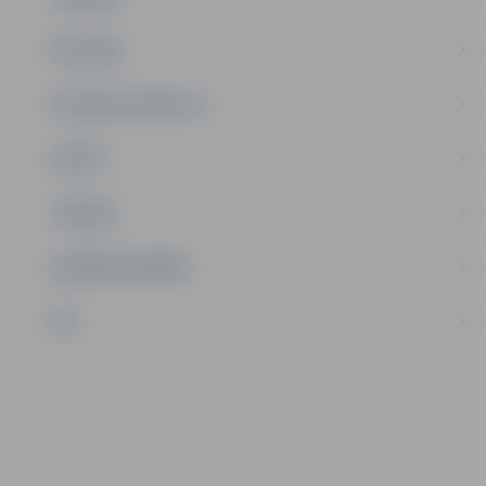
SATIKSME
SOCIĀLAIS ATBALSTS
SPORTS
TŪRISMS
UZŅĒMĒJDARBĪBA
NVO