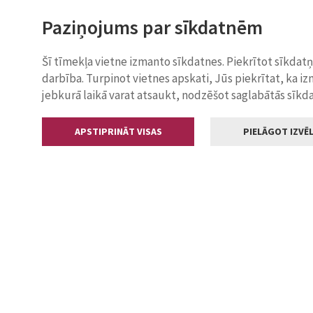
Paziņojums par sīkdatnēm
Šī tīmekļa vietne izmanto sīkdatnes. Piekrītot sīkdat
darbība. Turpinot vietnes apskati, Jūs piekrītat, ka i
jebkurā laikā varat atsaukt, nodzēšot saglabātās sīkd
APSTIPRINĀT VISAS
PIELĀGOT IZVĒL
Kontakti
Jelgavas valstp
Lielā iela 11
+371 630055