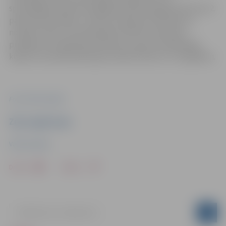
speciālajām dienesta pakāpēm dienesta gaitas likuma 12.
panta pirmās daļas 1. punktu (dienesta interesēs uz
noteiktu laiku, lai nodrošinātu efektīvu dienesta
pienākumu izpildi) gan R.Karlsons, gan D.Landsberga
kopš 10. novembra jaunajos amatos iecelti uz trīs gadiem.
Foto: Valsts policija
Ziņu sagatavoja
Valsts policija
Drukāt
Dalīties