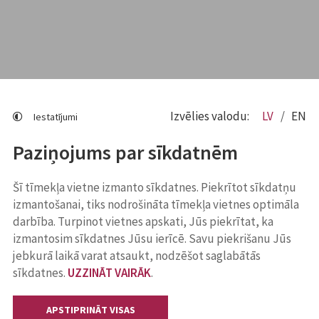
Izvēlies valodu:
LV
EN
Iestatījumi
Paziņojums par sīkdatnēm
Šī tīmekļa vietne izmanto sīkdatnes. Piekrītot sīkdatņu
izmantošanai, tiks nodrošināta tīmekļa vietnes optimāla
darbība. Turpinot vietnes apskati, Jūs piekrītat, ka
izmantosim sīkdatnes Jūsu ierīcē. Savu piekrišanu Jūs
jebkurā laikā varat atsaukt, nodzēšot saglabātās
sīkdatnes.
UZZINĀT VAIRĀK
.
APSTIPRINĀT VISAS