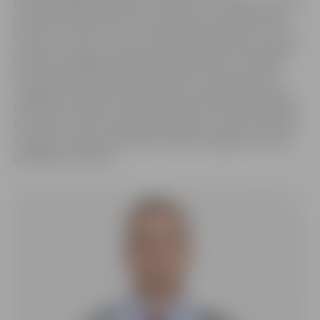
Dienvidzemgales iecirkņa, kas ietver arī Jelgavas pilsētu,
priekšnieka amatā iecelts pulkvežleitnants Raimonds
Karlsons. Līdz šim viņš veica dienesta pienākumus Valsts
policijas Zemgales reģiona pārvaldes Rietumzemgales
iecirkņa priekšnieka amatā. Savukārt Valsts policijas
Zemgales reģiona pārvaldes Rietumzemgales iecirkņa
priekšniece tagad ir pulkvežleitnante Dana Landsberga,
kura līdz šim veica dienesta pienākumus Valsts policijas
Zemgales reģiona pārvaldes Dienvidzemgales iecirkņa
priekšnieces amatā.