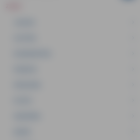
ZIŅAS
JAUNUMI
IZGLĪTĪBA
NODARBINĀTĪBA
PASĀKUMI
PAŠVALDĪBA
PILSĒTA
SABIEDRĪBA
ĢIMENE