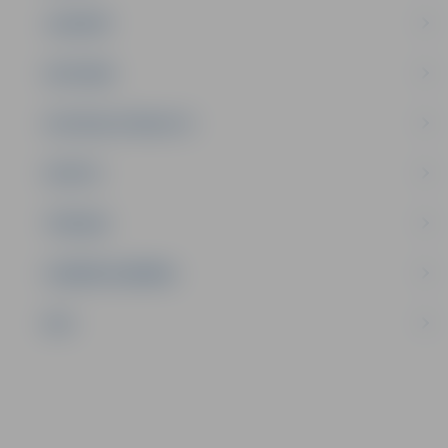
JAUNIEŠI
SATIKSME
SOCIĀLAIS ATBALSTS
SPORTS
TŪRISMS
UZŅĒMĒJDARBĪBA
NVO