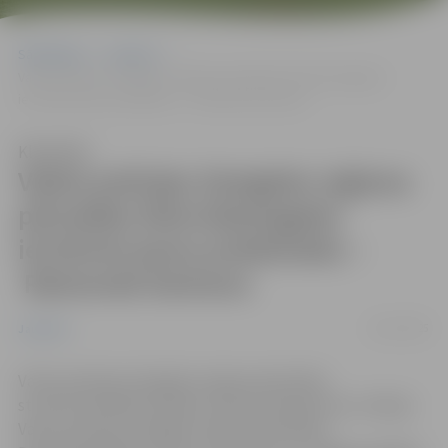
Sākumlapa
Jaunumi
Valsts policijas Zemgales reģiona pārvaldes Dienvidzemgales
iecirknim jauns priekšnieks – Raimonds Karlsons
Klausīties
Valsts policijas Zemgales reģiona
pārvaldes Dienvidzemgales
iecirknim jauns priekšnieks –
Raimonds Karlsons
19/11/2025
Jaunumi
Valsts policijas Zemgales reģiona pārvaldes
struktūrvienībās šomēnes veikta amatpersonu rotācija.
Valsts policijas Zemgales reģiona pārvaldes