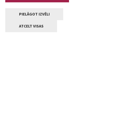
PIELĀGOT IZVĒLI
ATCELT VISAS
Kontakti
Jelgavas valstpilsētas pašvaldība
Lielā iela 11, Jelgava, LV-3001
+371 63005522
pasts@jelgava.lv