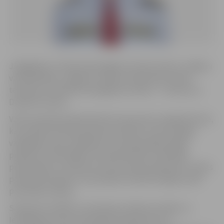
Jāatgādina, ka Dienvidzemgales iecirknis aptver Jelgavu
valstspilsētas, Jelgavas novada un Bauskas novada
teritoriju, bet Rietumzemgales iecirknis – Tukuma un
Dobeles novadu.
Valsts policijas pārstāve Rūta Strautniece-Apaļā informē,
ka ar mērķi veicināt policijas attīstību un dot iespēju
vadītājiem savas zināšanas un profesionālās spējas
pielietot citā iestādes struktūrvienībā, vienlaicīgi
pilnveidojot un attīstot sevi kā nozares ekspertus, Valsts
policijas interesēs ir ik pa laikam izvērtēt iespēju veikt
personāla rotāciju.
Saskaņā ar Iekšlietu ministrijas sistēmas iestāžu un
Ieslodzījuma vietu pārvaldes amatpersonu ar