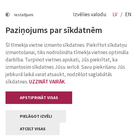
Izvēlies valodu:
LV
EN
Iestatījumi
Paziņojums par sīkdatnēm
Šī tīmekļa vietne izmanto sīkdatnes. Piekrītot sīkdatņu
izmantošanai, tiks nodrošināta tīmekļa vietnes optimāla
darbība. Turpinot vietnes apskati, Jūs piekrītat, ka
izmantosim sīkdatnes Jūsu ierīcē. Savu piekrišanu Jūs
jebkurā laikā varat atsaukt, nodzēšot saglabātās
sīkdatnes.
UZZINĀT VAIRĀK
.
APSTIPRINĀT VISAS
PIELĀGOT IZVĒLI
ATCELT VISAS