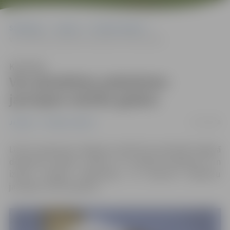
Sākumlapa
Jaunumi
Sociālais atbalsts
Var pieteikties pabalstiem jaunajam mācību gadam
Klausīties
Var pieteikties pabalstiem
jaunajam mācību gadam
17/07/2018
Jaunumi
Sociālais atbalsts
Līdz 15. augustam Jelgavas sociālo lietu pārvaldē Jelgavā
deklarēto skolēnu vecāki var iesniegt iesniegumu un
iztikas līdzekļu deklarāciju, lai saņemtu pabalstu
jaunajam mācību gadam.