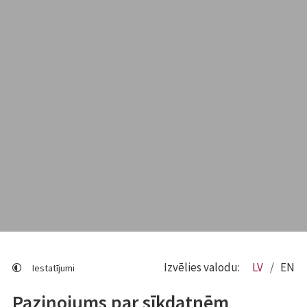
Izvēlies valodu:
LV
EN
Iestatījumi
Paziņojums par sīkdatnēm