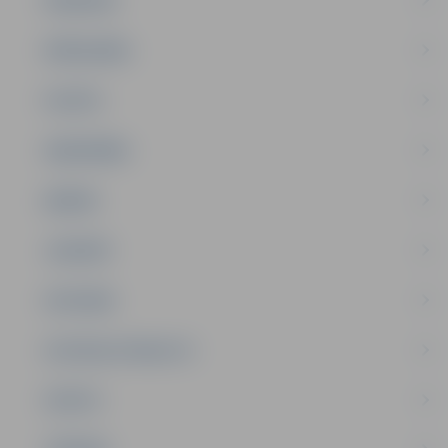
PAŠVALDĪBA
PILSĒTA
SABIEDRĪBA
ĢIMENE
JAUNIEŠI
SATIKSME
SOCIĀLAIS ATBALSTS
SPORTS