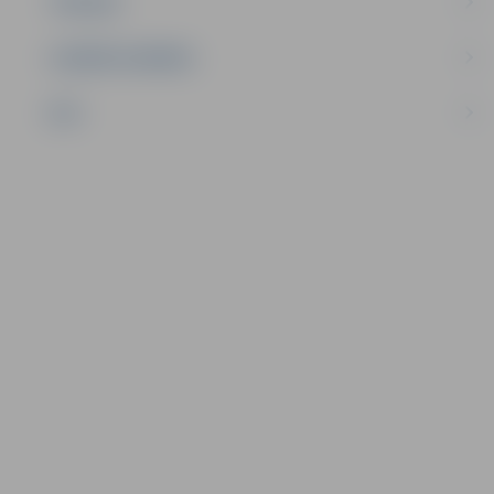
TŪRISMS
UZŅĒMĒJDARBĪBA
NVO