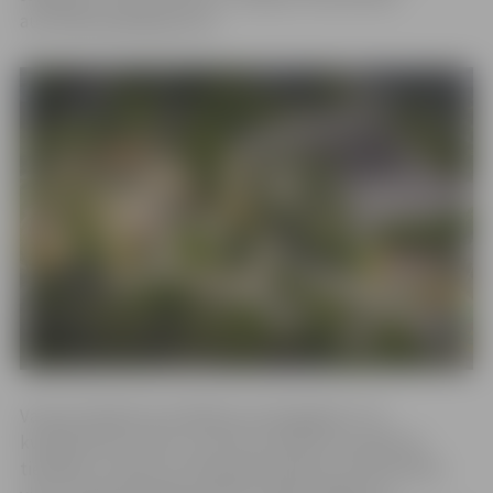
automāta pakalpojumus.
Vasaras kafejnīcai atvēlētais zemesgabals ir 10
kvadrātmetrus liels, tas tiek iznomāts bez apbūves
tiesībām, izvietot var tikai pārvietojamu tirdzniecības