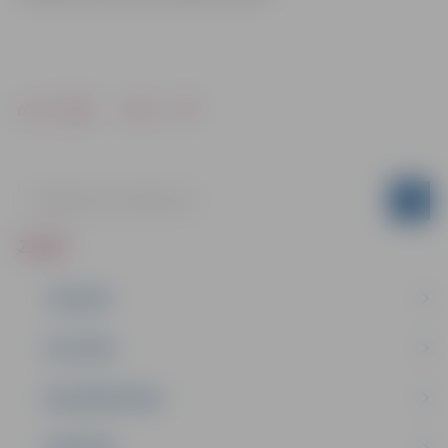
Drukāt
Dalīties
ZIŅAS
JAUNUMI
IZGLĪTĪBA
NODARBINĀTĪBA
PASĀKUMI