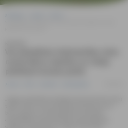
Sākumlapa
Jaunumi
Pilsēta
Var pieteikties tirdzniecības vietu nomai bērnu atpūtas un rotaļu
pilsētiņā Uzvaras parkā
Klausīties
Var pieteikties tirdzniecības vietu
nomai bērnu atpūtas un rotaļu
pilsētiņā Uzvaras parkā
08/02/2023
Jaunumi
Pilsēta
Sabiedrība
Uzņēmējdarbība
Jelgavas pašvaldība izsludinājusi īstermiņa zemes nomas
tiesību izsoles, aicinot pieteikties komersantus, kuri
bērnu atpūtas un rotaļu pilsētiņā Uzvaras parkā
apmeklētājiem vēlas nodrošināt vasaras kafejnīcas,
saldējumu tirdzniecības un kafijas tirdzniecības