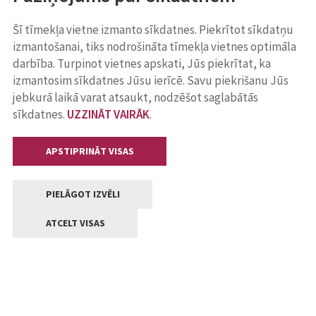
Šī tīmekļa vietne izmanto sīkdatnes. Piekrītot sīkdatņu
izmantošanai, tiks nodrošināta tīmekļa vietnes optimāla
darbība. Turpinot vietnes apskati, Jūs piekrītat, ka
izmantosim sīkdatnes Jūsu ierīcē. Savu piekrišanu Jūs
jebkurā laikā varat atsaukt, nodzēšot saglabātās
sīkdatnes.
UZZINĀT VAIRĀK
.
APSTIPRINĀT VISAS
PIELĀGOT IZVĒLI
ATCELT VISAS