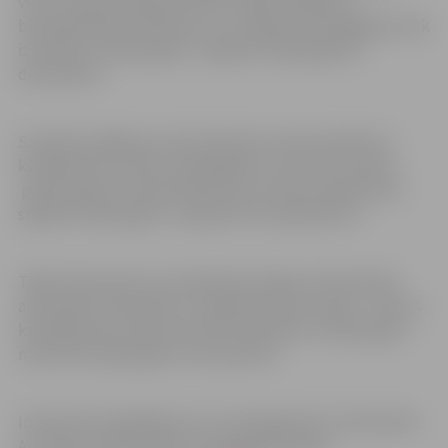
vietu. Vasaras kafejnīcā drīkst tirgot saldējumu,
bezalkoholiskos dzērienus un uzkodas. Zemesgabals tiek
iznomāts no 2023. gada 1. maija līdz 2024. gada 31.
decembrim.
Savukārt saldējuma tirdzniecības vietai paredzēts 4
kvadrātmetrus liels zemesgabals uz kura var izvietot
pārvietojamu tirdzniecības vietu. Nomas tiesības būs
spēkā no 2023. gada 1. maija līdz 30. septembrim.
Tāpat komersanti var pieteikties kafijas tirdzniecības
automāta izvietošanai, ir pieejamas divas vietas – katra 4
kvadrātmetrus liela, kas tiek iznomātas no 2023. gada 1.
marta līdz 2024. gada 31. decembrim.
Interesenti piedāvājumus var iesniegt līdz 13. februārim.
Ar izsoles noteikumiem un iesniedzamajiem