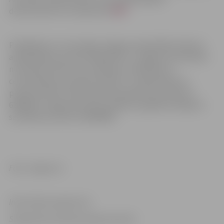
dokumentiem var iepazīties
ŠEIT
.
Piedāvājumu var iesniegt Jelgavas pašvaldības Klientu
apkalpošanas centrā Lielajā ielā 11, Jelgavā, pirmdienās
no pulksten 8 līdz 19, otrdienās, trešdienās un
ceturtdienās no pulksten 8 līdz 17, piektdienās no
pulksten 8 līdz 14.30, iepriekš piesakoties pa tālruni
63005522. Organizatorisku jautājumu gadījumā lūgums
sazināties pa tālruni 63005568.
Foto: Jelgava.lv
Informācija sagatavota
Sabiedrisko attiecību departamentā