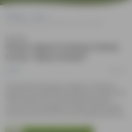
Sākumlapa
Jaunumi
Vasarā Jelgavā risināsies futbola turnīrs “Basta football”
Klausīties
Vasarā Jelgavā risināsies futbola
turnīrs “Basta football”
06/06/2015
Jaunumi
No 10.jūnija līdz 20.augustam Jelgavas 6. vidusskolas
stadionā, Loka maģistrālē 29 risināsies seši futbola turnīri
“Basta football”, kuros aicināti piedalīties jaunieši
vecumā no 13 līdz 25 gadiem. Pirmajam "Basta football"
sacensību posmam starts tiks dots 10.jūnijā, pulksten 16.