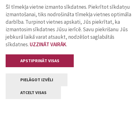
Šī tīmekļa vietne izmanto sīkdatnes. Piekrītot sīkdatņu
izmantošanai, tiks nodrošināta tīmekļa vietnes optimāla
darbība. Turpinot vietnes apskati, Jūs piekrītat, ka
izmantosim sīkdatnes Jūsu ierīcē. Savu piekrišanu Jūs
jebkurā laikā varat atsaukt, nodzēšot saglabātās
sīkdatnes.
UZZINĀT VAIRĀK
.
APSTIPRINĀT VISAS
PIELĀGOT IZVĒLI
ATCELT VISAS