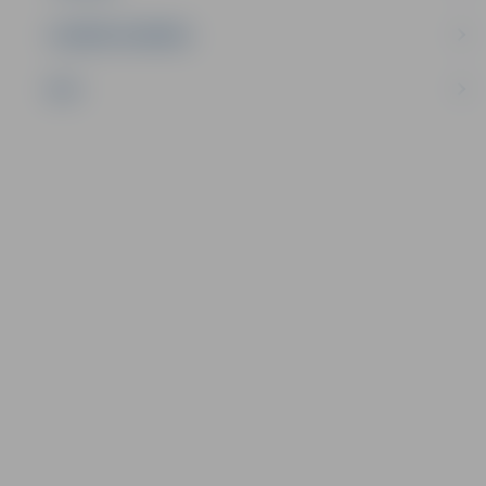
UZŅĒMĒJDARBĪBA
NVO