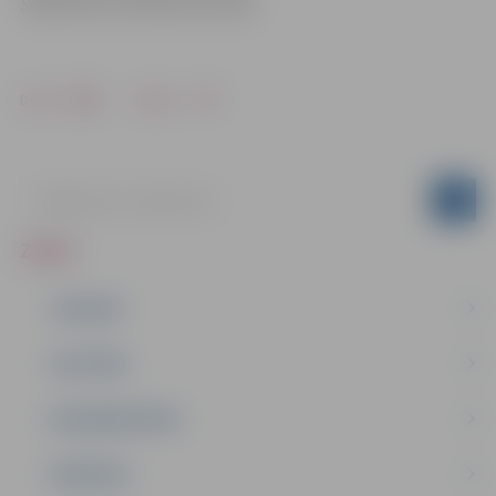
Sabiedrisko attiecību pārvaldē
Drukāt
Dalīties
ZIŅAS
JAUNUMI
IZGLĪTĪBA
NODARBINĀTĪBA
PASĀKUMI