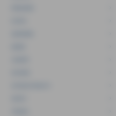
PAŠVALDĪBA
PILSĒTA
SABIEDRĪBA
ĢIMENE
JAUNIEŠI
SATIKSME
SOCIĀLAIS ATBALSTS
SPORTS
TŪRISMS