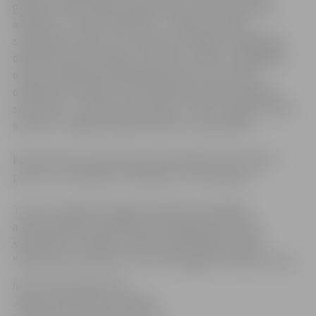
grupām, tādā veidā sekmējot šo jauniešu pilnveides
iespējas un sociālo iekļaušanu. “Basta Football”
sacensības notiks vecuma grupās: 1998. līdz 1990.gadā
dalībnieki (līdz 25 gadu vecumam), 1999. un 2000.gadā
dzimuši dalībnieki, 2001.gadā dzimuši un jaunāki
dalībnieki. Paralēli šīm sacensībām plānotas dažādas
sportiskas un radošas aktivitātes, lai pēc iespējas vairāk
iesaistītu Jelgavas pilsētas bērnus un jauniešus.
Kopumā visas vasaras garumā paredzēti seši futbola
posmi: 10., 25.jūnijā, 9., 23.jūlijā, 6. un 20.augustā.
Turnīrus organizē Jelgavas pilsētas pašvaldība
administrācijas Sabiedrības integrācijas pārvalde
sadarbībā ar Jelgavas pilsētas pašvaldības iestādi
“Sporta servisa centrs” un LFF Zemgales futbola centru.
Informācija sagatavota
Jelgavas pilsētas pašvaldības