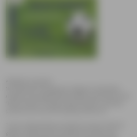
Klikšķināt, lai atvērtu
No 10.jūnija līdz 20.augustam Jelgavas 6. vidusskolas
stadionā, Loka maģistrālē 29 risināsies seši futbola turnīri
“Basta football”. Pirmajam “Basta football” sacensību
posmam starts tiks dots 10.jūnijā, pulksten 16.
Turnīru mērķauditorija ir jaunieši vecumā no 13 līdz 25
gadiem, īpaši jaunieši no sociālās atstumtības riska