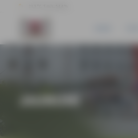
23.3 °C, 5 m/s, 54.4 %
JAUNUMI
PILSĒ
JAUNUMI