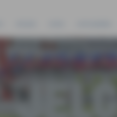
TA
PAŠVALDĪBA
IESTĀDES
KAPITĀLSABIEDRĪBAS