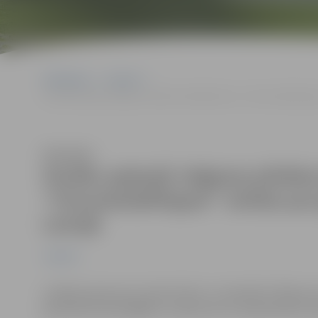
Sākumlapa
Jaunumi
Vecāku aptaujā Jelgavas pilsētas bibliotēka un “Chocolate&Peppe
Klausīties
Vecāku aptaujā Jelgavas pilsētas
“Chocolate&Pepper” atzītas par
Latvijā
Jaunumi
Lielākais ģimenes portāls Cālis.lv un biedrība “Babyro
ģimenēm draudzīgākos uzņēmumus Latvijā sešās nomi