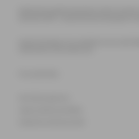
Apbalvošanas pasākumā septiņiem vecāku izvirzītiem 
specbalvas 2018”- Latvijā ražoti pārtinamie galdiņi. Š
Ģimenei draudzīgu vietu Latvijā kļūst arvien vairāk. M
vairāk nekā trīs simtus šādu vietu.
Foto: publicitātes
Informācija sagatavota
Jelgavas pilsētas pašvaldības
Sabiedrisko attiecību pārvaldē