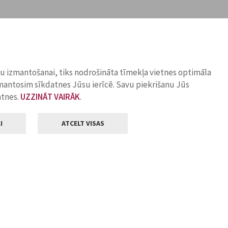
ņu izmantošanai, tiks nodrošināta tīmekļa vietnes optimāla
zmantosim sīkdatnes Jūsu ierīcē. Savu piekrišanu Jūs
atnes.
UZZINĀT VAIRĀK
.
I
ATCELT VISAS
Klientu apkalpošana
ilsētas pašvaldība
Darba laiks