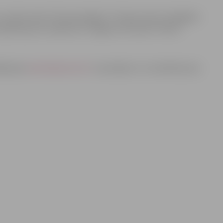
uzņēmumiem tika pasniegtas “Latvijas valsts simtgades
o apbalvojumu saņēma arī Jelgavas restorāns “Parks”.
ājaslapa
www.babyroom.lv
ir apzinājusi un uzskaitījusi jau