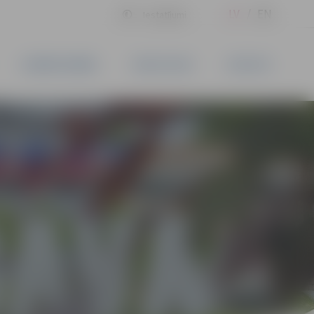
LV
EN
Iestatījumi
UZŅĒMĒJDARBĪBA
PAKALPOJUMI
KONTAKTI