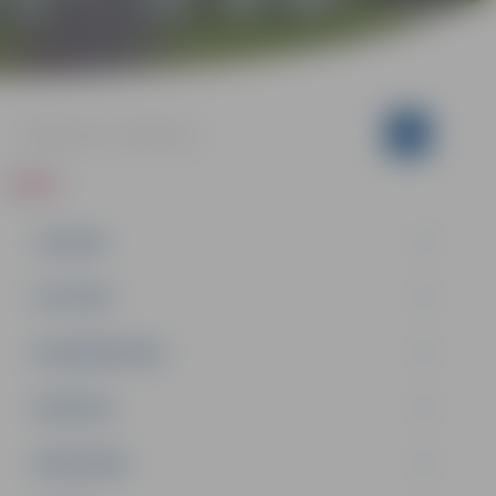
ZIŅAS
JAUNUMI
IZGLĪTĪBA
NODARBINĀTĪBA
PASĀKUMI
PAŠVALDĪBA