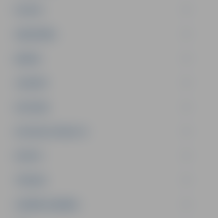
PILSĒTA
SABIEDRĪBA
ĢIMENE
JAUNIEŠI
SATIKSME
SOCIĀLAIS ATBALSTS
SPORTS
TŪRISMS
UZŅĒMĒJDARBĪBA