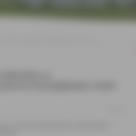
r” atzītas par ģimenei draudzīgākajām vietām Latvijā
 bibliotēka un
 ģimenei draudzīgākajām vietām
16/10/2018
om.lv” ir veikuši vecāku aptauju ar mērķi noskaidrot
nācijās.