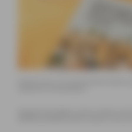
Aptaujas ietvaros, no 21. septembra līdz 8. oktobrim, ap
uzņēmumus un veica balsojumu.
Kategorijā “Draudzīgākais uzņēmums mākslas vai kultū
bibliotēka. Ēdināšanas jomā jau otro gadu uzvaras la