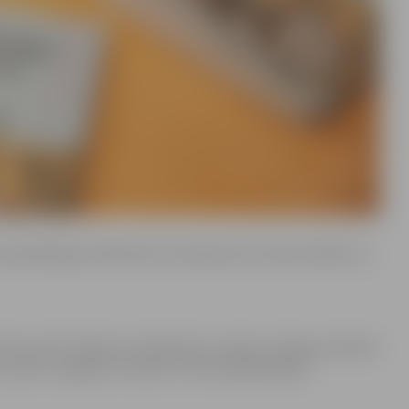
meklētāji portālā Cālis.lv balsošanai izvirzīja iestādes un
ras jomā” šogad visvairāk balsu saņēma Jelgavas pilsētas
urus plūc Jelgavas restorāns “Chocolate&Pepper”.