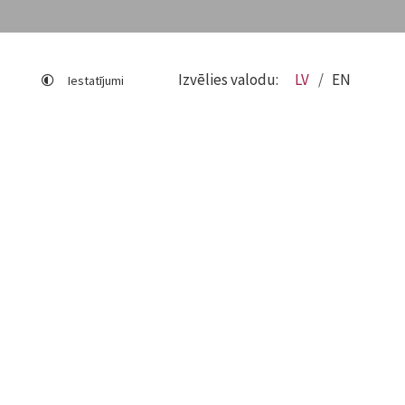
Izvēlies valodu:
LV
EN
Iestatījumi
Lapas karte
Viegli lasīt