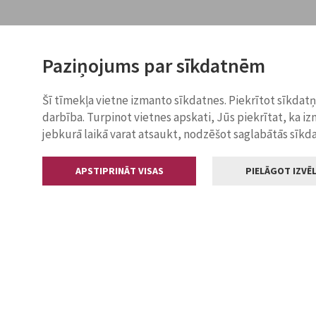
Paziņojums par sīkdatnēm
Šī tīmekļa vietne izmanto sīkdatnes. Piekrītot sīkdat
darbība. Turpinot vietnes apskati, Jūs piekrītat, ka i
jebkurā laikā varat atsaukt, nodzēšot saglabātās sīkd
APSTIPRINĀT VISAS
PIELĀGOT IZVĒL
Kontakti
Jelgavas valstp