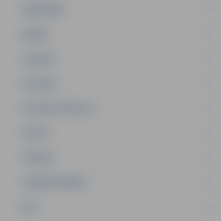
SABIEDRĪBA
ĢIMENE
JAUNIEŠI
SATIKSME
SOCIĀLAIS ATBALSTS
SPORTS
TŪRISMS
UZŅĒMĒJDARBĪBA
NVO