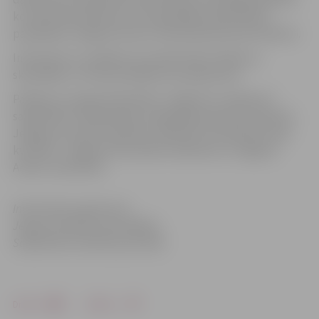
ko vadīs Aļona Nazarova. Par gardajām piparkūkām
parūpēsies Jelgavas Amatu vidusskolas jaunie konditori.
Interesenti uz pasākumu aicināti nākt maskās, jo
skaistākās un interesantākās tiks apbalvotas.
Pasākumu organizē biedrība “Jelgavā 21. Gadsimts”
sadarbībā ar Sabiedrības integrācijas pārvaldi. Atbalsta:
Jelgavas Latviešu biedrība, biedrība “Vecpilsētas ielas
kvartāls”, Jelgavas Pensionāru biedrība un Jelgavas
Amatu vidusskola.
Informācija sagatavota
Jelgavas pilsētas pašvaldības
Sabiedrisko attiecību pārvaldē
Drukāt
Dalīties