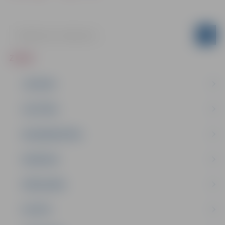
ZIŅAS
JAUNUMI
IZGLĪTĪBA
NODARBINĀTĪBA
PASĀKUMI
PAŠVALDĪBA
PILSĒTA