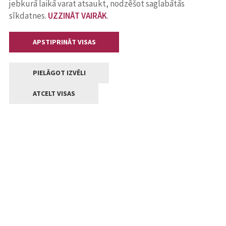
jebkurā laikā varat atsaukt, nodzēšot saglabātās
sīkdatnes.
UZZINĀT VAIRĀK
.
APSTIPRINĀT VISAS
PIELĀGOT IZVĒLI
ATCELT VISAS
Kontakti
Jelgavas valstpilsētas pašvaldība
Lielā iela 11, Jelgava, LV-3001