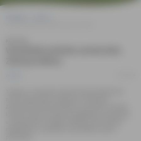
Sākumlapa
Jaunumi
Vecpilsētā atzīmēs senlatviešu Ziemassvētkus
Klausīties
Vecpilsētā atzīmēs senlatviešu
Ziemassvētkus
19/12/2016
Jaunumi
Trešdien, 21. decembrī, pulksten 18 Vecpilsētas ielā
notiks Ziemassvētku sarīkojums “Senlatviešu
Ziemassvētki ienāk Vecpilsētā”, kura mērķis ir sekmēt
latviešu kultūras mantojuma saglabāšanu, popularizēt
un iepazīstināt ar senajām tradīcijām, kā arī veicināt
mijiedarbību un sadarbību starp dažādu tautību
pārstāvjiem.