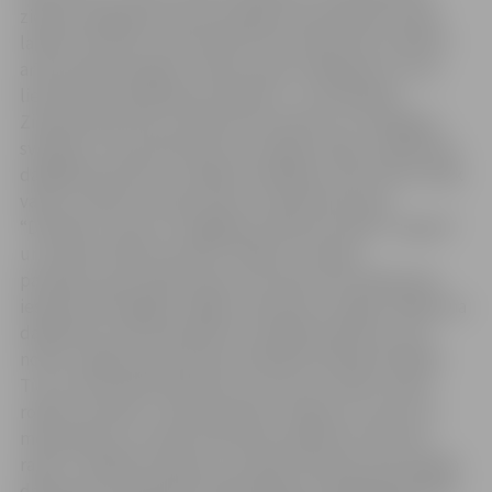
ziemas saulgrieži, kas katru gadu astronomiski notiek
laikā no 20. līdz 22. decembrim. Šie svētki tika uzskatīti
arī par beidzamajiem rudens ražas novākšanas un visu
lielo darbu paveikšanas svētkiem – ja mūsdienās
Ziemassvētki tiek uzskatīti par klusiem un mierīgiem
svētkiem, tad senlatvieši tos svinēja lustīgi, nododoties
dažādām jautrām un skaļām izdarībām, par kurām vairāk
varēs uzzināt no Veltas Lejas un folkloras kopas
“Dimzēns”, kā arī ar Staļģenes folkloras kopas “Liepāre”
un Svētes folkloras kopas “Dālava”, kas gan
pastāstīs, gan paradīs, gan arī aicinās visus klātesošos
iesaistīties kopīgās rotaļās, dziesmās un dejās. Pasākuma
dalībnieki varēs apmeklēt arī radošās darbnīcas, kas
notiks Jelgavas pensionāru biedrībā, Dobeles ielā 62a.
Tie, kuriem patīk darboties un kaut ko veidot savām
rokām, aicināti uz Ziemassvētku rotājumu un puzuru
meistarklasi, ko vadīs amatnieku darbnīcas “Austras
raksti” radošās meistares, savukārt bērniem būs iespēja
darboties arī piparkūku dekorēšanas radošajā darbnīcā,