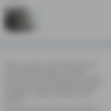
Trešdien, 21. decembrī, pulksten 18 Vecpilsētas ielā
notiks Ziemassvētku sarīkojums “Senlatviešu
Ziemassvētki ienāk Vecpilsētā”, kura mērķis ir sekmēt
latviešu kultūras mantojuma saglabāšanu, popularizēt
un iepazīstināt ar senajām tradīcijām, kā arī veicināt
mijiedarbību un sadarbību starp dažādu tautību
pārstāvjiem.
Balstoties uz mūsu senču kalendāru, Ziemassvētki ir