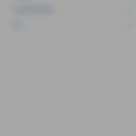
UZŅĒMĒJDARBĪBA
NVO