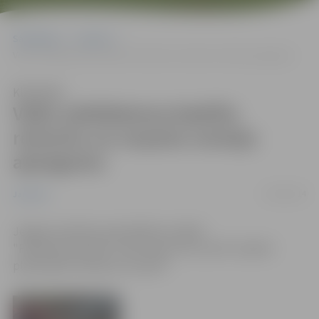
Sākumlapa
Jaunumi
Veiks asfaltbetona bedrīšu remontu un noņems nomaļu apaugumu
Klausīties
Veiks asfaltbetona bedrīšu
remontu un noņems nomaļu
apaugumu
16/04/2014
Jaunumi
Jelgavas pilsētas pašvaldības iestāde
"Pilsētsaimniecība" informē par SIA „Kulk” pilsētā
plānotajiem darbiem 16. aprīlī: