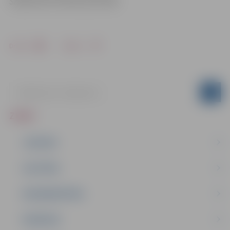
Sabiedrisko attiecību pārvaldē
Drukāt
Dalīties
ZIŅAS
JAUNUMI
IZGLĪTĪBA
NODARBINĀTĪBA
PASĀKUMI