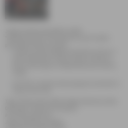
Jelgavas pilsētas pašvaldības iestāde
“Pilsētsaimniecība” informē par SIA „Kulk” pilsētā
plānotajiem darbiem 16. aprīlī:
uzņēmums veiks asfaltbetona bedrīšu remontu ar
karsto asfaltbetonu Saldus, Garozas, Prohorova,
Birzes, Paula Lejiņa un Jēkaba ielās, kā arī Lietuvas
šosejā;
SIA “Kulk” turpinās nomaļu apauguma noņemšanu 3.
līnijā un Gobu ceļā.
Tāpat rakšanas darbu dēļ būs slēgta satiksmes kustība
Dārzkopju un Zāļu ielu krustojumā.
Informācija sagatavota
Jelgavas pilsētas pašvaldības