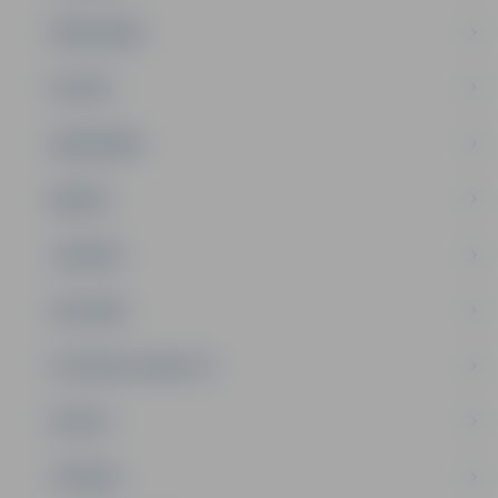
PAŠVALDĪBA
PILSĒTA
SABIEDRĪBA
ĢIMENE
JAUNIEŠI
SATIKSME
SOCIĀLAIS ATBALSTS
SPORTS
TŪRISMS