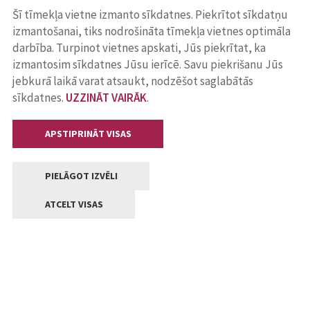
Šī tīmekļa vietne izmanto sīkdatnes. Piekrītot sīkdatņu
izmantošanai, tiks nodrošināta tīmekļa vietnes optimāla
darbība. Turpinot vietnes apskati, Jūs piekrītat, ka
izmantosim sīkdatnes Jūsu ierīcē. Savu piekrišanu Jūs
jebkurā laikā varat atsaukt, nodzēšot saglabātās
sīkdatnes.
UZZINĀT VAIRĀK
.
APSTIPRINĀT VISAS
PIELĀGOT IZVĒLI
ATCELT VISAS