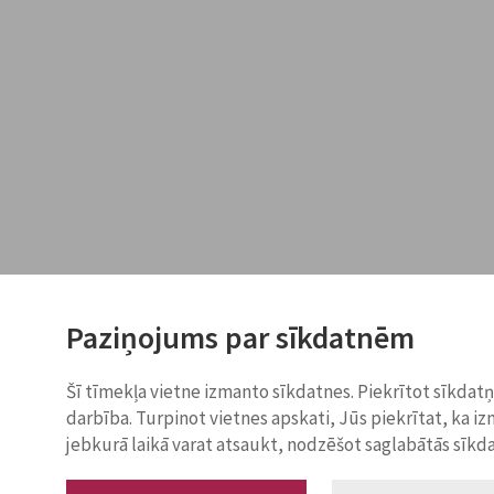
Paziņojums par sīkdatnēm
Šī tīmekļa vietne izmanto sīkdatnes. Piekrītot sīkdat
darbība. Turpinot vietnes apskati, Jūs piekrītat, ka i
jebkurā laikā varat atsaukt, nodzēšot saglabātās sīkd