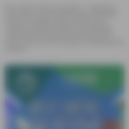
Deju uzveduma “Reiz mūsu pilsētiņā…” radošo grupu
veido režisore, kolektīva mākslinieciskās vadītāja Alda
Skrastiņa, horeogrāfe, kolektīva repetitore Guna
Trukšāne, scenogrāfe Ilze Beķere, video mākslinieks
Jēkabs Vilkārsis, kolektīva repetitors Mārtiņš Kolčs,
koncertmeistare Iveta Stivriņa, gaismu mākslinieks Kārlis
Freibergs.