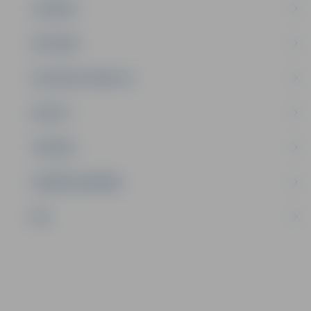
JAUNIEŠI
SATIKSME
SOCIĀLAIS ATBALSTS
SPORTS
TŪRISMS
UZŅĒMĒJDARBĪBA
NVO