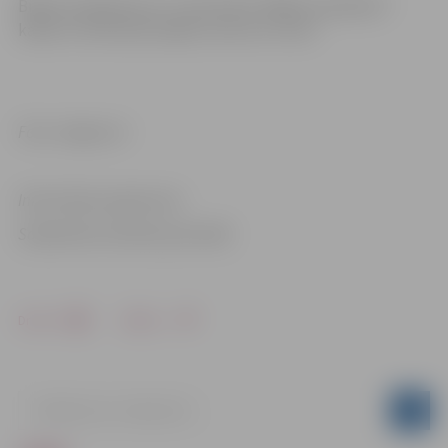
Biļetes pieejamas no 1. decembra “Biļešu paradīzes”
kasēs un internetā, biļešu cena 4 un 3 eiro.
Foto: Jelgava.lv
Informācija sagatavota
Sabiedrisko attiecību pārvaldē
Drukāt
Dalīties