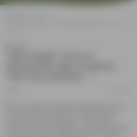
Sākumlapa
Jaunumi
“Vēja zirdziņš” aicina uz Ziemassvētku deju uzvedumu “Reiz mūsu
pilsētiņā …”
Klausīties
“Vēja zirdziņš” aicina uz
Ziemassvētku deju uzvedumu
“Reiz mūsu pilsētiņā …”
30/11/2022
Jaunumi
Bērnu un jauniešu deju kolektīvs
“
Vēja zirdziņš
“
aicina
visus interesentus uz kolektīva Ziemassvētku deju
uzveduma
“
Reiz mūsu pilsētiņā …
“
pirmizrādi 16.
decembrī pulksten 18 Jelgavas kultūras namā. Savukārt
17. decembrī izrāde tiks izdejota pulksten 12. Biļetes