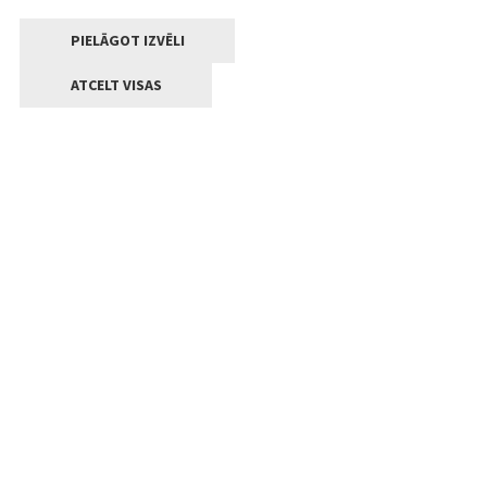
PIELĀGOT IZVĒLI
ATCELT VISAS
Kontakti
Jelgavas valstpilsētas pašvaldība
Lielā iela 11, Jelgava, LV-3001
+371 63005522
pasts@jelgava.lv