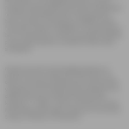
bij’ veikaliņš” un tās spilgtākie vadmotīvi, ko audio
pasakas formātā ierunājuši latviešu aktieri. Mūsdienīgais
un vērtību akcentējošais stāsts ne tikai iepazīstina
bērnus, jauniešus un pieaugušos ar dažādām mūzikas
instrumentu skaņām un melodijām, ko tie spēj atskaņot,
bet arī mudina ikvienu novērtēt un apzināties mācīšanās
procesa nepieciešamību un atbildību izvēlēto mērķu
sasniegšanai.
Mūzikas instrumentu daudzveidīgo skanējumu un
pasakas notikumus izdejos BJDK “Vēja zirdziņš” visu
septiņu vecuma grupu dejotāji. Deju uzvedumā skanēs
vienpadsmit autoru klasiskās mūzikas skaņdarbi, kurus
dažādos laika posmos sarakstījuši pasaulē zināmi
komponisti – J.S.Bahs, J.Štrauss, I.Stravinskis, A.Vivaldi,
M.A.Šerpentjē, M.Musorgskis, V.A.Mocarts, A.Litvinovskis,
E.Grīgs, S.Prokofjevs un E.Valdteifels.