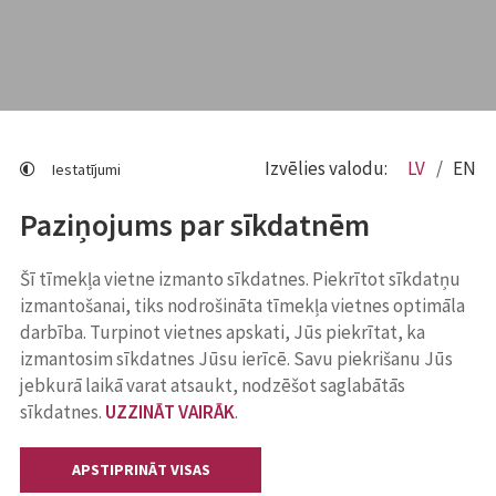
Izvēlies valodu:
LV
EN
Iestatījumi
Paziņojums par sīkdatnēm
Šī tīmekļa vietne izmanto sīkdatnes. Piekrītot sīkdatņu
izmantošanai, tiks nodrošināta tīmekļa vietnes optimāla
darbība. Turpinot vietnes apskati, Jūs piekrītat, ka
izmantosim sīkdatnes Jūsu ierīcē. Savu piekrišanu Jūs
jebkurā laikā varat atsaukt, nodzēšot saglabātās
sīkdatnes.
UZZINĀT VAIRĀK
.
APSTIPRINĀT VISAS