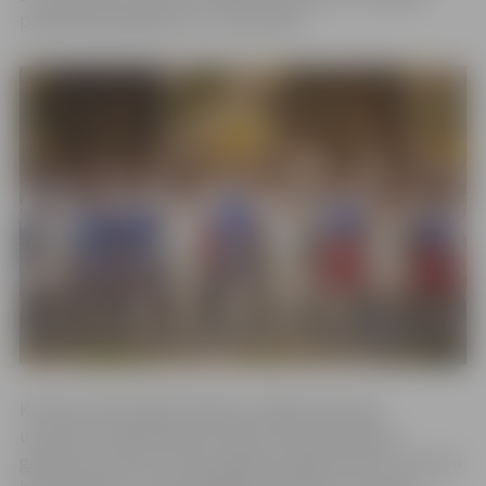
pārdošanā pieejamas no 1. decembra.
Kā vēsta informācija kolektīva mājas lapā, deju
uzveduma māksliniecisko ideju veido poļu bērnu
grāmatu autores Lūcīnas Legutas pasaka “Reiz circeņiem