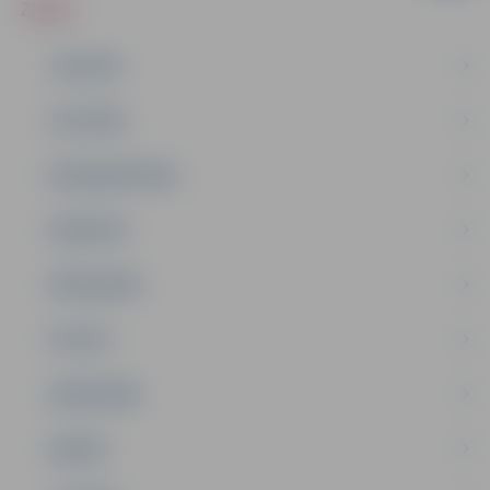
ZIŅAS
JAUNUMI
IZGLĪTĪBA
NODARBINĀTĪBA
PASĀKUMI
PAŠVALDĪBA
PILSĒTA
SABIEDRĪBA
ĢIMENE