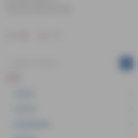
Sabiedrisko attiecību pārvaldē
Drukāt
Dalīties
ZIŅAS
JAUNUMI
IZGLĪTĪBA
NODARBINĀTĪBA