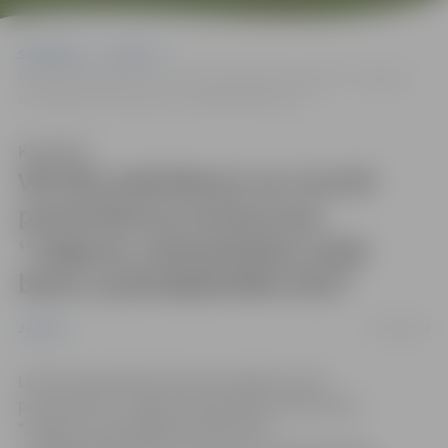
Sākumlapa
Jaunumi
Vēl līdz piektdienai var izvirzīt pretendentus konkursam “Jelgavas
valstspilsētas Gada balva uzņēmējdarbībā 2022”
Klausīties
Vēl līdz piektdienai var izvirzīt
pretendentus konkursam
“Jelgavas valstspilsētas Gada
balva uzņēmējdarbībā 2022”
05/09/2022
Jaunumi
Līdz 30. septembrim ikviens aicināts izvirzīt
pretendentus Jelgavas pašvaldības konkursam
“Jelgavas valstspilsētas Gada balva