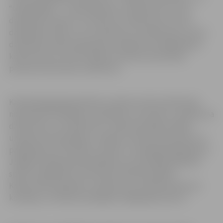
“Gada debija” –, katrā aptverot uzņēmumus, kuros
darbinieku skaits ir no 1 līdz 10, uzņēmumus, kuros
darbinieku skaits ir no 11 līdz 50, un uzņēmumus, kuros
darbinieku skaits pārsniedz 51. Būtiski, ka dalībniekus
konkursam var izvirzīt jebkura fiziska vai juridiska
persona, kā arī pats uzņēmums.
Katrā kategorijā pieteiktie uzņēmumi tiks vērtēti pēc
noteiktiem kritērijiem, piemēram, cik droša ir uzņēmuma
darba vide, vai uzņēmums ir videi draudzīgs, kāda ir
uzņēmuma reputācija, vai tajā ir inovatīvu produktu un
pakalpojumu attīstība, cik liels ir uzņēmēja ieguldījums
Jelgavas vārda popularizēšanā, vai uzņēmējs atbalsta
sporta, izglītības un kultūras attīstību pilsētā.
Konkursam pieteiktos uzņēmumus izvērtēs konkursa
komisija, un nolikums pieejams mājaslapā zrkac.lv.