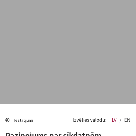
Izvēlies valodu:
LV
EN
Iestatījumi
Paziņojums par sīkdatnēm