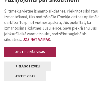
Šī tīmekļa vietne izmanto sīkdatnes. Piekrītot sīkdatņu
izmantošanai, tiks nodrošināta tīmekļa vietnes optimāla
darbība. Turpinot vietnes apskati, Jūs piekrītat, ka
izmantosim sīkdatnes Jūsu ierīcē. Savu piekrišanu Jūs
jebkurā laikā varat atsaukt, nodzēšot saglabātās
sīkdatnes.
UZZINĀT VAIRĀK
.
APSTIPRINĀT VISAS
PIELĀGOT IZVĒLI
ATCELT VISAS