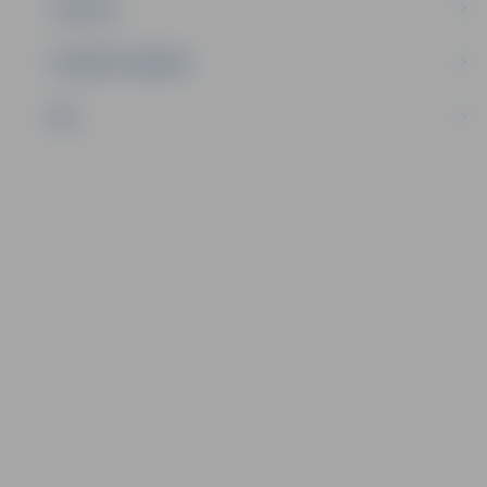
TŪRISMS
UZŅĒMĒJDARBĪBA
NVO