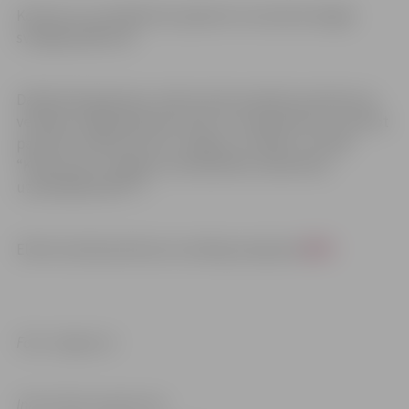
Konkursa uzvarētāji tiks apbalvoti novembra beigās
svinīgā pasākumā.
Dalībnieki jāpiesaka, elektroniski aizpildot pieteikuma
veidlapu mājaslapā www.zrkac.lv vai pieteikumu nosūtot
pa pastu (Svētes iela 33, Jelgava, LV-3001, ar norādi
“Konkursam “Jelgavas valstspilsētas Gada balva
uzņēmējdarbībā””).
Elektroniskā pieteikuma veidlapa pieejama
ŠEIT.
Foto: Jelgava.lv
Informācija sagatavota