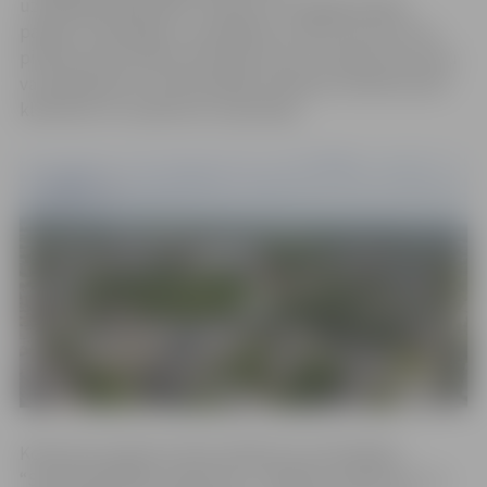
uzņēmējdarbībā 2022”. Konkurss ir iespēja pateikt
paldies uzņēmējiem, novērtējot ne tikai viņu devumu
pilsētas ekonomikas attīstībā, bet arī uzņēmumu preču
vai pakalpojumu nodrošināšanu ikdienā, attieksmi pret
klientiem un uzņēmumu reputāciju.
Konkursā uzņēmumi tiks vērtēti trīs nominācijās –
“Sociāli atbildīgs uzņēmums”, “Radošs uzņēmums” un