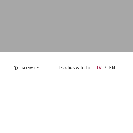
Izvēlies valodu:
LV
EN
Iestatījumi