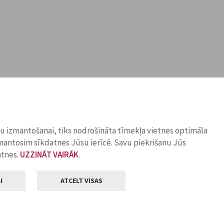
ņu izmantošanai, tiks nodrošināta tīmekļa vietnes optimāla
zmantosim sīkdatnes Jūsu ierīcē. Savu piekrišanu Jūs
atnes.
UZZINĀT VAIRĀK
.
I
ATCELT VISAS