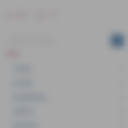
Drukāt
Dalīties
ZIŅAS
JAUNUMI
IZGLĪTĪBA
NODARBINĀTĪBA
PASĀKUMI
PAŠVALDĪBA