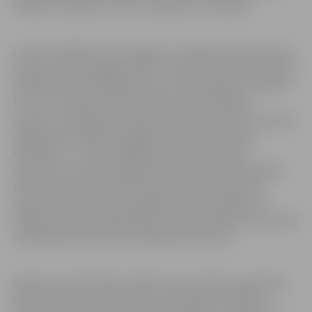
meklēti risinājumi, lai šos uzkrājumus mazinātu.
Lai iedzīvotājiem dotu iespēju no riepām atbrīvoties bez
maksas, SIA “Zemgales EKO” un AS “AJ Power Recycling”
organizē videi draudzīgu akciju “Dod riepām otru dzīvi”.
12. un 13. novembrī no pulksten 10 līdz 19 dalīto
atkritumu vākšanas laukumā Paula Lejiņa ielā 6 no vienas
vieglās automašīnas iespējams nodot vienu riepu
komplektu – četras vieglās automašīnas riepas.
Iebraucot laukumā, nepieciešams uzrādīt automobiļa
tehnisko pasi, jo nolietotās automašīnu riepas tiks
pieņemtas tikai no auto īpašniekiem, kas reģistrēti
Jelgavā, turklāt riepām jābūt no automašīnas, kas tobrīd
atrodas dalīto atkritumu vākšanas laukumā.
Rūpēs par iedzīvotāju drošību laukumā tiks organizēta
bezkontakta riepu nodošana. Teritorijā būs atļauts