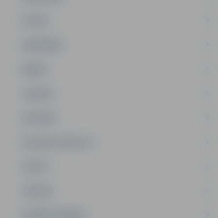
PILSĒTA
SABIEDRĪBA
ĢIMENE
JAUNIEŠI
SATIKSME
SOCIĀLAIS ATBALSTS
SPORTS
TŪRISMS
UZŅĒMĒJDARBĪBA