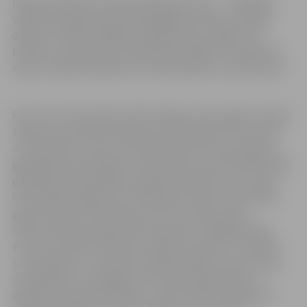
Riepas definētas kā videi kaitīgi atkritumi – dabiskajā
vidē tās sadalās vairāk nekā 100 gadu laikā, un tikmēr
dabā var nonākt dažādas kaitīgas vielas, tādēļ ir ļoti
būtiski, lai riepas tiek nodotas pārstrādei. Par nolietotu
riepu izmešanu dabā var arī tikt piemērots naudas sods.
Pēc AS “AJ Power Recycling” datiem, katru gadu Latvijas
tirgū tiek importētas aptuveni 36 tūkstoši tonnu jaunu
un mazlietotu riepu. No iepriekš ievestā riepu apjoma
gadā tirgū tiek realizēti vai izmantoti savas saimnieciskās
darbības nodrošināšanai vidēji 16 tūkstoši tonnu riepu.
Pēc spēkā esošajiem normatīvajiem aktiem, kopš 2021.
gada 1. jūlija vismaz 80 procenti no Latvijas tirgū
izmantotā riepu apjoma būtu jāsavāc un jāpārstrādā,
taču ne vienmēr tā notiek. Svarīgi ir pievērst uzmanību
ne tikai grāvī un mežā izmestajām riepām, bet arī riepu
uzkrājumiem, kas gadiem nav nodoti pārstrādei un
ilgtermiņā nodara kaitējumu videi. Šobrīd Latvijā tiek