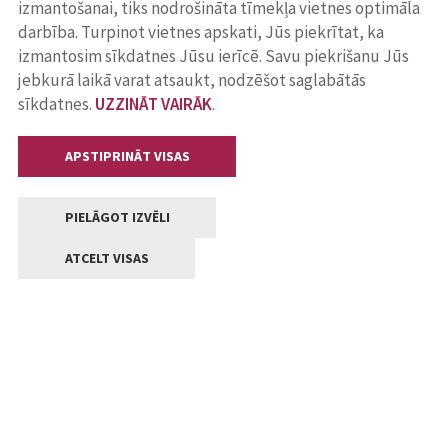
izmantošanai, tiks nodrošināta tīmekļa vietnes optimāla
darbība. Turpinot vietnes apskati, Jūs piekrītat, ka
izmantosim sīkdatnes Jūsu ierīcē. Savu piekrišanu Jūs
jebkurā laikā varat atsaukt, nodzēšot saglabātās
sīkdatnes.
UZZINĀT VAIRĀK
.
APSTIPRINĀT VISAS
PIELĀGOT IZVĒLI
ATCELT VISAS