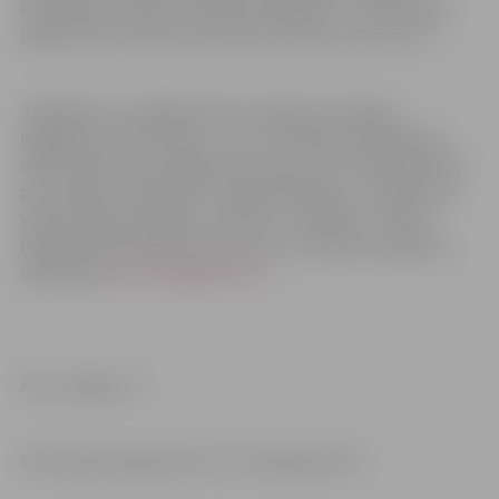
iebraukt pa vienam transportlīdzeklim, un iedzīvotāji
lūgti ievērot vismaz divu metru distanci cits no cita.
Jāpiebilst, ka Jelgavā četras riepas bez maksas
iespējams nodot tikai 12. un 13. novembrī. Pārējā laikā
dalīto atkritumu vākšanas laukumos tās tiek pieņemtas
par samaksu atkarībā no riepas diametra, un maksa par
vienas riepas nodošanu var būt no 1,90 līdz 2,70 eiro.
Papildu informācija par atkritumu nodošanu pieejama
mājaslapā
www.zemgaleseko.lv
.
Foto: Jelgava.lv
Informācija sagatavota: SIA “Zemgales EKO”