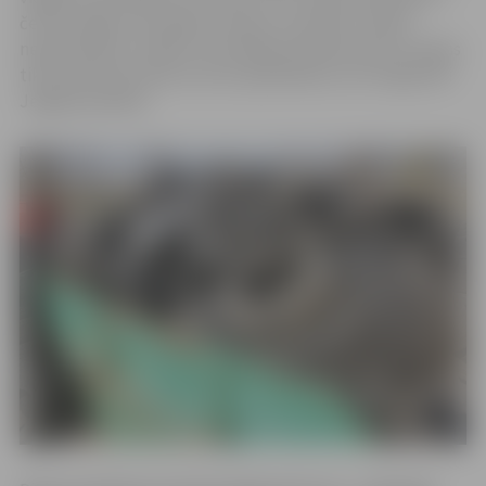
četras vieglo automašīnu riepas. Lai nodotu riepas,
nepieciešams uzrādīt automobiļa tehnisko pasi, jo riepas
tiks pieņemtas tikai no auto īpašniekiem, kuri reģistrēti
Jelgavas pilsētā.