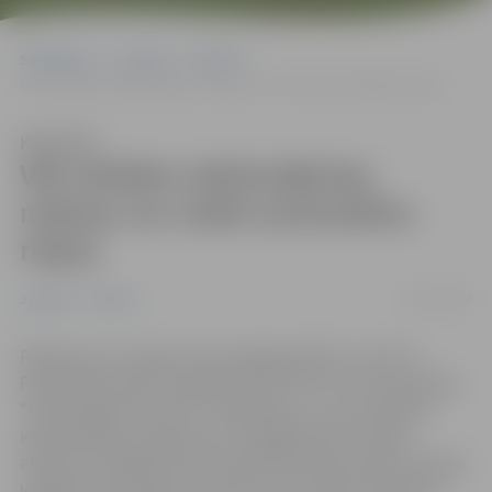
Sākumlapa
Jaunumi
Pilsēta
Vēl svētdien iedzīvotāji bez maksas var nodot automašīnu riepas
Klausīties
Vēl svētdien iedzīvotāji bez
maksas var nodot automašīnu
riepas
03/11/2022
Jaunumi
Pilsēta
Rūpēs par tīru dabu SIA “Zemgales EKO” un AS “AJ
Power Recycling” sadarbībā ar SIA “3R” rīko vides akciju
“Dod riepām otru dzīvi”. Tās laikā 12. un 13. novembrī
iedzīvotāji bez maksas SIA “Zemgales EKO” dalīto
atkritumu vākšanas laukumā Paula Lejiņa ielā 6 no vienas
vieglās automašīnas var nodot vienu riepu komplektu –