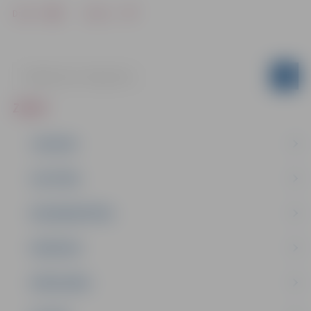
Drukāt
Dalīties
ZIŅAS
JAUNUMI
IZGLĪTĪBA
NODARBINĀTĪBA
PASĀKUMI
PAŠVALDĪBA