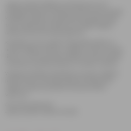
Jelgavas pilsētas Vēlēšanu komisija paziņo, ka no
2011.gada 6.jūnija līdz 20.jūnijam notiks iecirkņu komisiju
kandidātu pieteikumu pieņemšana 2011.gada 23.jūlija
tautas nobalsošanai. Pieteikumus iesniegt Jelgavas
pilsētas domes Informācijas aģentūrā.
Kandidātus izvirzot, jāievēro “Republikas pilsētu un
novadu vēlēšanu komisiju un vēlēšanu iecirkņu komisiju
likums” un CVK instrukcijas “Vēlēšanu iecirkņu komisiju
izveidošana republikas pilsētās un novados” prasības.
Veidlapas kandidātu pieteikšanai var saņemt Jelgavas
pilsētas domes Informācijas aģentūrā Lielajā ielā 11,
Jelgavā 1.stāvā vai izdrukāt no interneta vietnes
www.cvk.lv.
Informācija sagatavota
Jelgavas pilsētas vēlēšanu komisijā