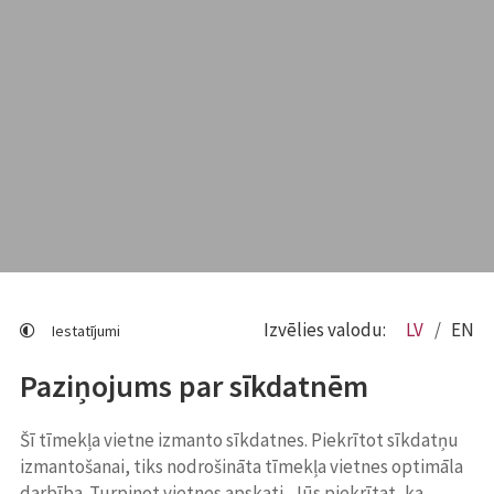
Izvēlies valodu:
LV
EN
Iestatījumi
Paziņojums par sīkdatnēm
Šī tīmekļa vietne izmanto sīkdatnes. Piekrītot sīkdatņu
izmantošanai, tiks nodrošināta tīmekļa vietnes optimāla
darbība. Turpinot vietnes apskati, Jūs piekrītat, ka