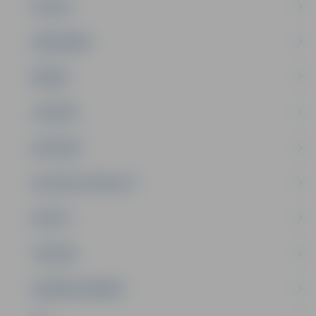
PILSĒTA
SABIEDRĪBA
ĢIMENE
JAUNIEŠI
SATIKSME
SOCIĀLAIS ATBALSTS
SPORTS
TŪRISMS
UZŅĒMĒJDARBĪBA