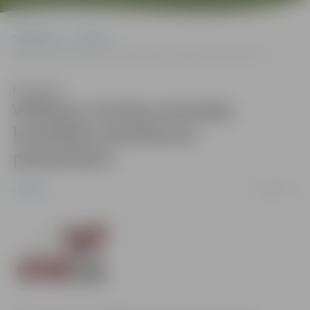
Sākumlapa
Jaunumi
Vēlēšanu iecirkņu komisiju kandidātu pieteikumu pieņemšana
Klausīties
Vēlēšanu iecirkņu komisiju
kandidātu pieteikumu
pieņemšana
06/06/2011
Jaunumi