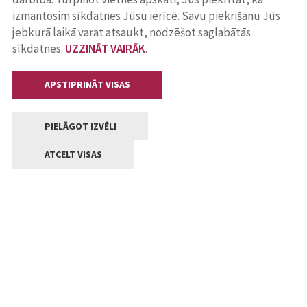
izmantosim sīkdatnes Jūsu ierīcē. Savu piekrišanu Jūs
jebkurā laikā varat atsaukt, nodzēšot saglabātās
sīkdatnes.
UZZINĀT VAIRĀK
.
APSTIPRINĀT VISAS
PIELĀGOT IZVĒLI
ATCELT VISAS
Kontakti