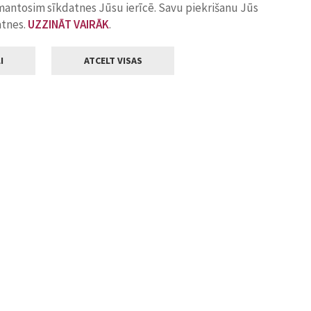
zmantosim sīkdatnes Jūsu ierīcē. Savu piekrišanu Jūs
atnes.
UZZINĀT VAIRĀK
.
I
ATCELT VISAS
Klientu apkalpošana
ilsētas pašvaldība
Darba laiks
, Jelgava, LV-3001
Pirmdienās
8.00 - 18.00
Otrdienās
8.00 - 17.00
22
Trešdienās
8.00 - 17.00
va.lv
Ceturtdienās
8.00 - 17.00
Piektdienās
8.00 - 14.30