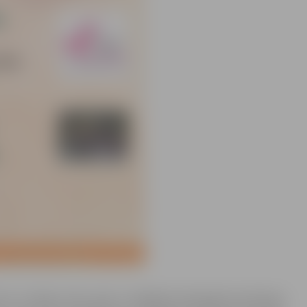
 dr. K. Baka. Krūts vēzis ir biežākā onkoloģiskā saslimšana