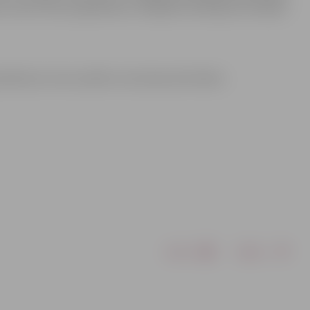
ms veikt krūšu pašpārbaudi, tādejādi savlaicīgi konstatējot
plānotas citas veselību veicinošas aktivitātes.
Drukāt
Dalīties