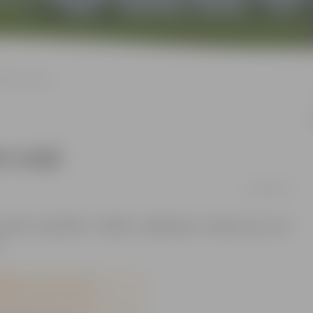
itātes maijā
es maijā
03/05/2017
icināti apmeklēt vairākas izglītojošas lekcijas gan par
.