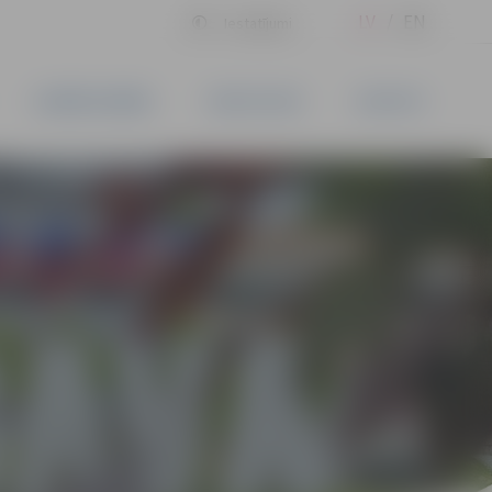
LV
EN
Iestatījumi
UZŅĒMĒJDARBĪBA
PAKALPOJUMI
KONTAKTI