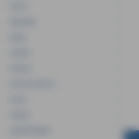
PILSĒTA
SABIEDRĪBA
ĢIMENE
JAUNIEŠI
SATIKSME
SOCIĀLAIS ATBALSTS
SPORTS
TŪRISMS
UZŅĒMĒJDARBĪBA