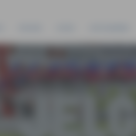
TA
PAŠVALDĪBA
IESTĀDES
KAPITĀLSABIEDRĪBAS