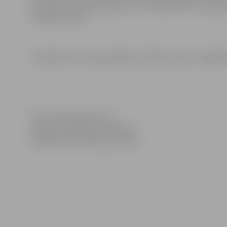
sievietēm. Ikvienai sievietei reizi mēnesī būtu ieteica
izmaiņas krūtīs.
Savukārt no 26. maija pilsētas svētku ietvaros Jelgavā 
Informācija sagatavota
Jelgavas pilsētas pašvaldības
Sabiedrisko attiecību pārvaldē