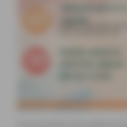
Par krūts vēža profilaksi un krūšu pašpārbaudi stāstīs