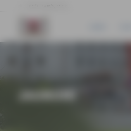
16.9 °C, 3.4 m/s, 72.7 %
JAUNUMI
PILSĒ
JAUNUMI