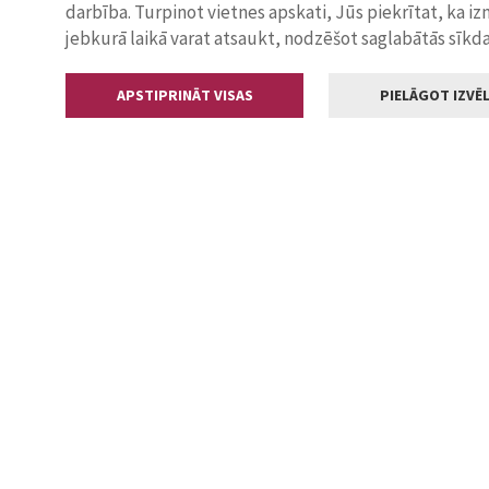
darbība. Turpinot vietnes apskati, Jūs piekrītat, ka i
jebkurā laikā varat atsaukt, nodzēšot saglabātās sīkd
APSTIPRINĀT VISAS
PIELĀGOT IZVĒL
Kontakti
Jelgavas valstp
Lielā iela 11
+371 630055
pasts@jelga