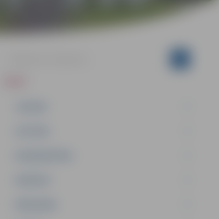
ZIŅAS
JAUNUMI
IZGLĪTĪBA
NODARBINĀTĪBA
PASĀKUMI
PAŠVALDĪBA