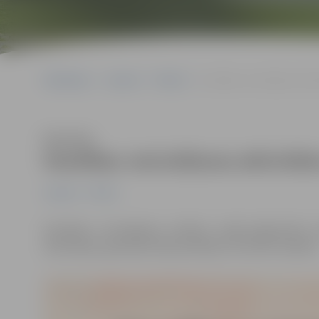
Sākumlapa
Jaunumi
Pilsēta
Veselības veicināšanas aktiv
Klausīties
Veselības veicināšanas aktivitāt
Jaunumi
Pilsēta
Veselības veicināšanas nolūkos maijā jelgavnieki a
vakcināciju, gan ādas vēža profilaksi un krūšu veselību