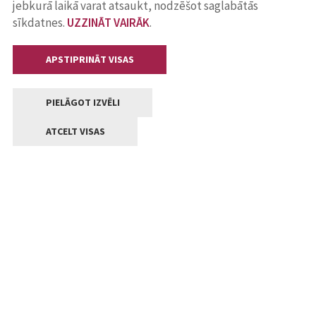
jebkurā laikā varat atsaukt, nodzēšot saglabātās
sīkdatnes.
UZZINĀT VAIRĀK
.
APSTIPRINĀT VISAS
PIELĀGOT IZVĒLI
ATCELT VISAS
Kontakti
Jelgavas valstpilsētas pašvaldība