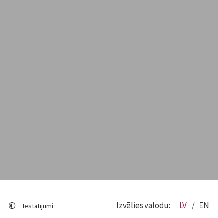
Izvēlies valodu:
LV
EN
Iestatījumi