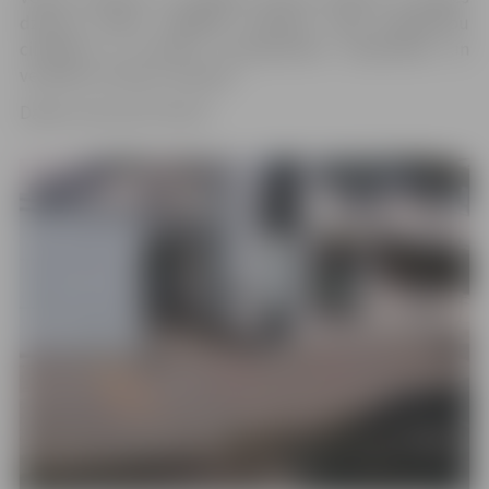
dziļumu 10mm, tādējādi uzlabojot vides pieejamību
cilvēkiem ar kustību traucējumiem ratiņkrēslos un
vecākiem ar bērnu ratiņiem.
Darbus veica SIA “KULK”.