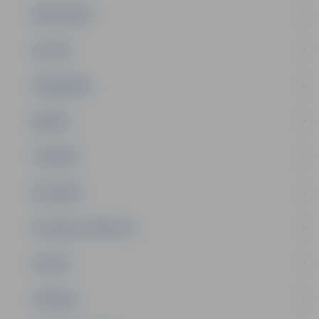
PAŠVALDĪBA
PILSĒTA
SABIEDRĪBA
ĢIMENE
JAUNIEŠI
SATIKSME
SOCIĀLAIS ATBALSTS
SPORTS
TŪRISMS