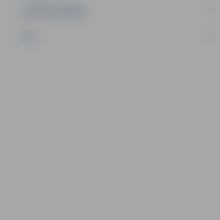
UZŅĒMĒJDARBĪBA
NVO