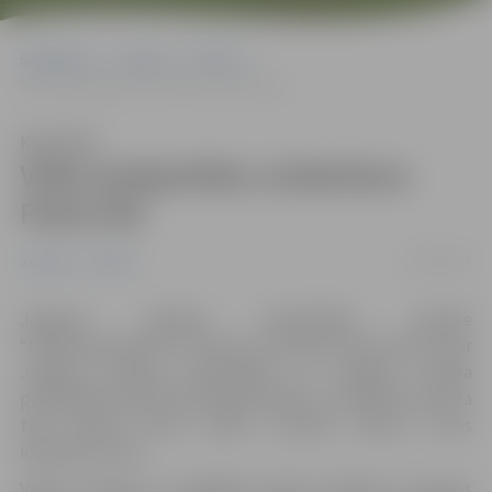
Sākumlapa
Jaunumi
Pilsēta
Vides pieejamības uzlabošana Pasta ielā
Klausīties
Vides pieejamības uzlabošana
Pasta ielā
19/10/2017
Jaunumi
Pilsēta
Jelgavas pilsētas pašvaldības iestāde
“Pilsētsaimniecība” informē, ka oktobrī Pasta ielā 37 gar
Jelgavas pilsētas pašvaldības un Jelgavas novada
pašvaldības administratīvajām ēkām ir uzstādītas atvērta
tipa betona lietus ūdens novades teknes, kuras
iebūvētas ietvē.
Veikta nomaiņa uz seklajām betona teknēm ar gropes