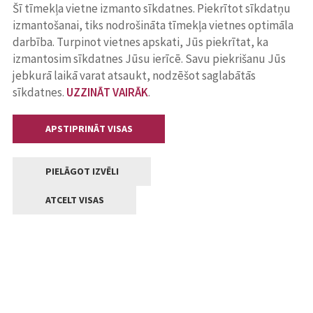
Šī tīmekļa vietne izmanto sīkdatnes. Piekrītot sīkdatņu
izmantošanai, tiks nodrošināta tīmekļa vietnes optimāla
darbība. Turpinot vietnes apskati, Jūs piekrītat, ka
izmantosim sīkdatnes Jūsu ierīcē. Savu piekrišanu Jūs
jebkurā laikā varat atsaukt, nodzēšot saglabātās
sīkdatnes.
UZZINĀT VAIRĀK
.
APSTIPRINĀT VISAS
PIELĀGOT IZVĒLI
ATCELT VISAS