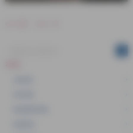
Drukāt
Dalīties
ZIŅAS
JAUNUMI
IZGLĪTĪBA
NODARBINĀTĪBA
PASĀKUMI