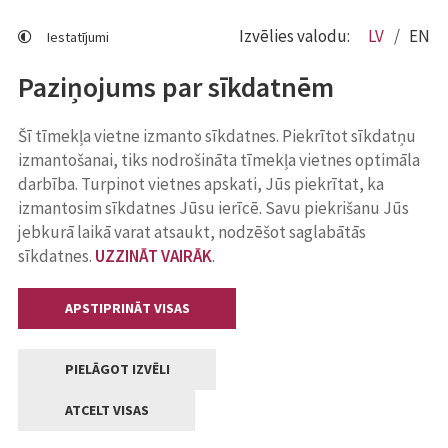
Izvēlies valodu:
LV
EN
Iestatījumi
Paziņojums par sīkdatnēm
Šī tīmekļa vietne izmanto sīkdatnes. Piekrītot sīkdatņu
izmantošanai, tiks nodrošināta tīmekļa vietnes optimāla
darbība. Turpinot vietnes apskati, Jūs piekrītat, ka
izmantosim sīkdatnes Jūsu ierīcē. Savu piekrišanu Jūs
jebkurā laikā varat atsaukt, nodzēšot saglabātās
sīkdatnes.
UZZINĀT VAIRĀK
.
APSTIPRINĀT VISAS
PIELĀGOT IZVĒLI
ATCELT VISAS