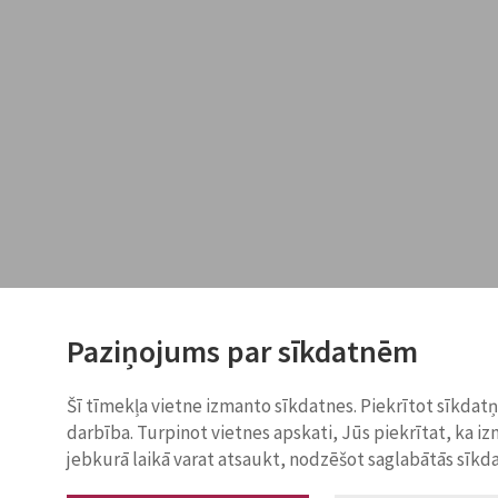
Paziņojums par sīkdatnēm
Šī tīmekļa vietne izmanto sīkdatnes. Piekrītot sīkdat
darbība. Turpinot vietnes apskati, Jūs piekrītat, ka i
jebkurā laikā varat atsaukt, nodzēšot saglabātās sīkd