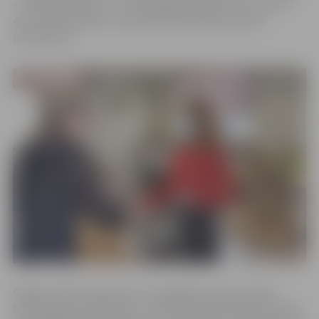
– 16 darbi ieguvuši 1. vai 2. pakāpes diplomu un izvirzīti
46. Latvijas skolēnu zinātniskās pētniecības darbu
konferencei.
Šogad skolēni ziņoja par 71 Zemgales reģiona skolās
īstenotajiem pētījumiem, kā arī Vidzemes reģiona skolās