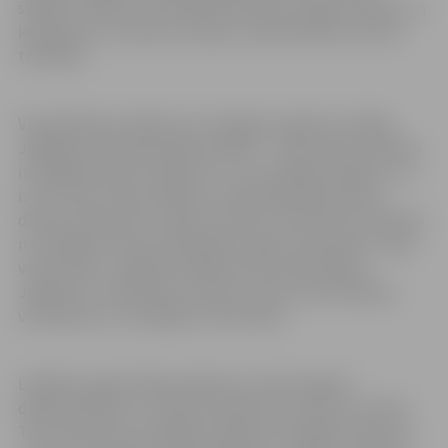
skolēnu darbi, kas izstrādāti Vidzemes reģiona skolās, un
iekļaujas LLU īstenoto studiju un pētniecības virzienu
tematikā.
Visaugstākos panākumus Zemgales reģionā uzrādīja
Jelgavas Valsts ģimnāzijas skolēni – 16 šīs skolas skolēnu
izstrādātie darbi ir ieguvuši 1. vai 2. pakāpes diplomu un
izvirzīti 46. Latvijas skolēnu zinātniskās pētniecības
darbu konferencei. Tāpat laureātu vidū iekļuvuši skolēni
no Jēkabpils Valsts ģimnāzijas, Elejas vidusskolas, Salas
vidusskolas, Jelgavas Spīdolas Valsts ģimnāzijas,
Jelgavas 5. vidusskolas, Neretas Jāņa Jaunsudrabiņa
vidusskolas un Zemgales vidusskolas.
Lielākais augstvērtīgu pētījumu skaits šogad ir
dabaszinātnēs, kur valsts konferencei izvirzīti 11 darbi.
Tiem seko pieci sociālajās zinātnēs izstrādātie darbi, kā