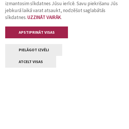
izmantosim sīkdatnes Jūsu ierīcē. Savu piekrišanu Jūs
jebkurā laikā varat atsaukt, nodzēšot saglabātās
sīkdatnes.
UZZINĀT VAIRĀK
.
APSTIPRINĀT VISAS
PIELĀGOT IZVĒLI
ATCELT VISAS
Kontakti
Jelgavas valstpilsētas pašvaldība