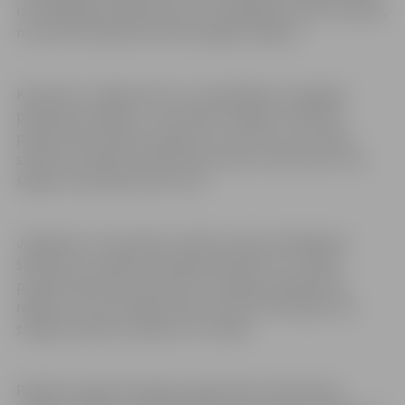
izstrādātajiem pētījumiem. Par labākajiem atzīti 33 darbi,
no kuriem 26 pārstāv tieši Zemgales reģionu.
Konferenci Jelgavā rīko LLU sadarbībā ar Zemgales
plānošanas reģionu, lai noteiktu labākos zinātniski
pētnieciskos darbus reģionā un izvirzītu tos Latvijas
skolēnu zinātniski pētniecisko darbu konferencei, kas
šogad norisināsies jau 46. reizi.
Jāpiebilst, ka atsevišķu zinātnes sekciju labākajiem
skolēniem ir piešķirta iespēja iestāties LLU studiju
programmās ārpus konkursa. Zemgales plānošanas
reģions arī sveic labāko darbu autoru skolotājus, kas
snieguši atbalstu pētījumu izstrādē.
Papildus šogad Zemgales reģionā tika vērtēti daļa