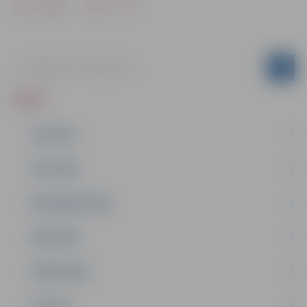
Drukāt
Dalīties
ZIŅAS
JAUNUMI
IZGLĪTĪBA
NODARBINĀTĪBA
PASĀKUMI
PAŠVALDĪBA
PILSĒTA