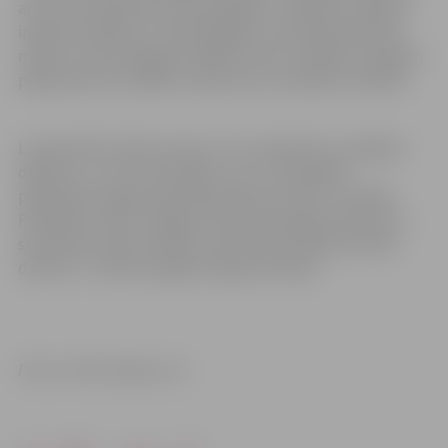
arī pa trim darbiem humanitārajās un mākslas zinātnēs,
inženierzinātnēs un tehnoloģijās un lauksaimniecības,
meža un veterinārajās zinātnēs. Viens no tālāk virzītajiem
pētījumiem izstrādāts medicīnā un veselības zinātnēs.
Lai apsveiktu darbu autorus, kuri saņēmuši 1. pakāpes
diplomu, un viņu skolotājus, LLU un Zemgales
plānošanas reģiona pārstāvji sākuši vizītes uz skolām.
Piektdien sveikti Jelgavas Valsts ģimnāzijas skolēni un
skolotāji, bet pēc skolēnu pavasara brīvlaika iecerēts
doties uz citām Zemgales reģiona skolām.
Foto un informācija: LLU