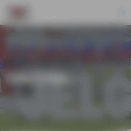
IZGLĪTĪBA