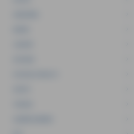
SABIEDRĪBA
ĢIMENE
JAUNIEŠI
SATIKSME
SOCIĀLAIS ATBALSTS
SPORTS
TŪRISMS
UZŅĒMĒJDARBĪBA
NVO