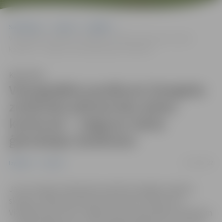
Sākumlapa
Jaunumi
Izglītība
Visaugstākie panākumi Zemgales zinātniski pētniecisko darbu
konkursā – Jelgavas Valsts ģimnāzijas skolēniem
Klausīties
Visaugstākie panākumi Zemgales
zinātniski pētniecisko darbu
konkursā – Jelgavas Valsts
ģimnāzijas skolēniem
11/03/2022
Izglītība
Jaunumi
Jau otro gadu tiešsaistē aizvadīta Zemgales reģiona
skolēnu zinātniski pētniecisko darbu konference.
Vislabāk tajā veicies Jelgavas Valsts ģimnāzijas skolēniem