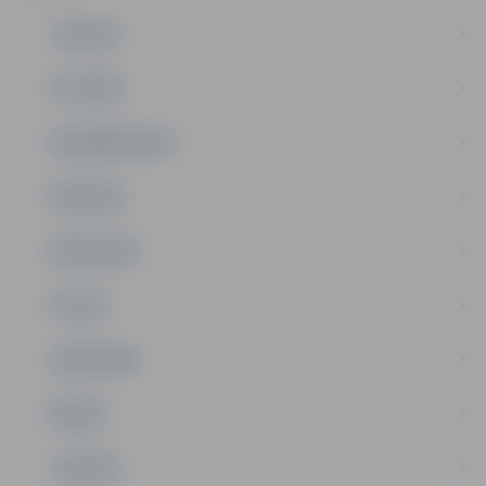
JAUNUMI
IZGLĪTĪBA
NODARBINĀTĪBA
PASĀKUMI
PAŠVALDĪBA
PILSĒTA
SABIEDRĪBA
ĢIMENE
JAUNIEŠI