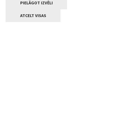
PIELĀGOT IZVĒLI
ATCELT VISAS
Kontakti
Jelgavas valstpilsētas pašvaldība
Lielā iela 11, Jelgava, LV-3001
+371 63005522
pasts@jelgava.lv
Klientu apkalpošana