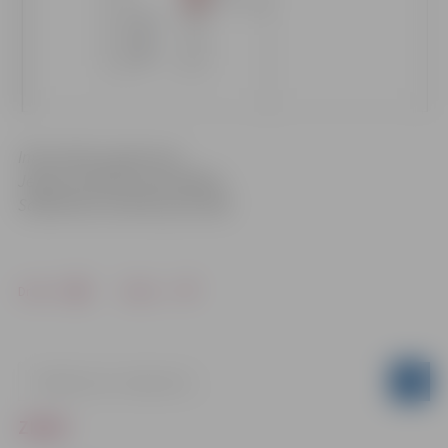
Informācija sagatavota
Jelgavas pilsētas pašvaldības
Sabiedrisko attiecību pārvaldē
Drukāt
Dalīties
ZIŅAS