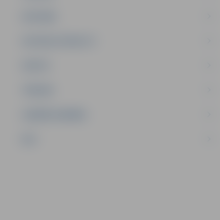
SATIKSME
SOCIĀLAIS ATBALSTS
SPORTS
TŪRISMS
UZŅĒMĒJDARBĪBA
NVO