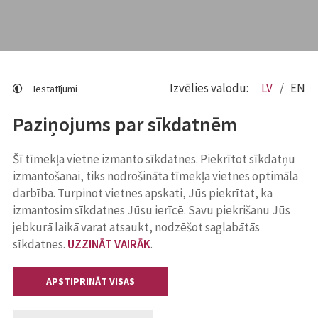
Izvēlies valodu:
LV
EN
Iestatījumi
Paziņojums par sīkdatnēm
Šī tīmekļa vietne izmanto sīkdatnes. Piekrītot sīkdatņu
izmantošanai, tiks nodrošināta tīmekļa vietnes optimāla
darbība. Turpinot vietnes apskati, Jūs piekrītat, ka
izmantosim sīkdatnes Jūsu ierīcē. Savu piekrišanu Jūs
jebkurā laikā varat atsaukt, nodzēšot saglabātās
sīkdatnes.
UZZINĀT VAIRĀK
.
APSTIPRINĀT VISAS