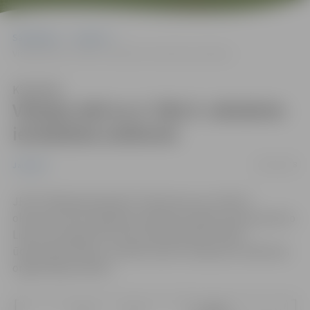
Sākumlapa
Jaunumi
Viskaļu ielā no 4. līdz 9. oktobrim ierobežota satiksme
Klausīties
Viskaļu ielā no 4. līdz 9. oktobrim
ierobežota satiksme
04/10/2018
Jaunumi
JPPI “Pilsētsaimniecība” informē, ka no 4. līdz 9.
oktobrim tiks ierobežota satiksme Viskaļu ielas posmā no
Lietuvas šosejas līdz Lāču ielai. Būvdarbu laikā –
ūdensvada izbūve, aicinām ievērot saskaņoto satiksmes
organizācijas shēmu.