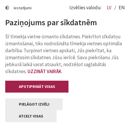
Izvēlies valodu:
LV
EN
Iestatījumi
Paziņojums par sīkdatnēm
Šī tīmekļa vietne izmanto sīkdatnes. Piekrītot sīkdatņu
izmantošanai, tiks nodrošināta tīmekļa vietnes optimāla
darbība. Turpinot vietnes apskati, Jūs piekrītat, ka
izmantosim sīkdatnes Jūsu ierīcē. Savu piekrišanu Jūs
jebkurā laikā varat atsaukt, nodzēšot saglabātās
sīkdatnes.
UZZINĀT VAIRĀK
.
APSTIPRINĀT VISAS
PIELĀGOT IZVĒLI
ATCELT VISAS