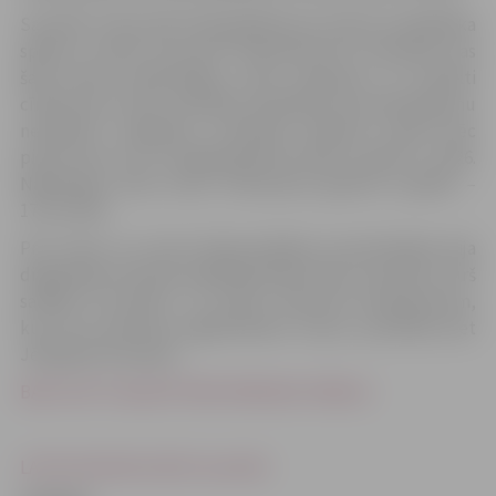
Savukārt 3.decembrī bija gaidāma jau krietni sarežģītāka
spēle, jo viesos cīņa pret “Saaremaa VK”, komandu, kas
šajā sezonā apliecinājusi savas ambīcijas un noteikti
cīnīsies par titulu. Diemžēl, parūpēties par pārsteigumu
neizdevās. Iespējams, komanda nedaudz salūza pēc
pirmā seta, kuru spraigā galotnē nācās zaudēt ar 24:26.
Nākamajos divos setos interesanta galotne izpalika –
17:25, 18:25.
Pret vienu no turnīra līdervienībām rezultatīvākais bija
diagonāles pozīcijas spēlētājs Kārlis Pauls Levinskis, kurš
sakrāja 16 punktu. 11 punkti Viktoram Koržeņevicam,
kurš ļoti pietrūka jelgavniekiem kausa pusfinālā pret
Jēkabpils komandu .
BALTIJAS “Credit24” MEISTARLĪGAS TABULA
LATVIJAS KAUSS 2017 rezultāti