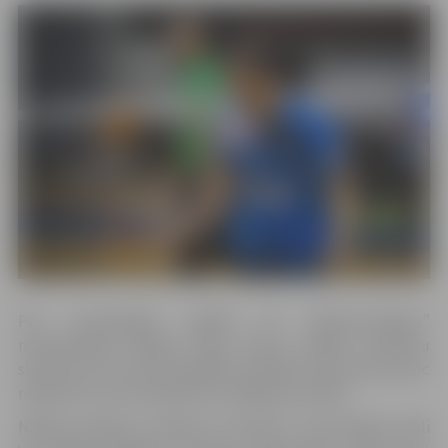
Pēc aizvadītajām spēlēm VK “Biolars/Jelgava”
nostiprināsies Baltijas līgas astoņu labāko komandu
skaitā. No 14 turnīrā esošajām vienībām tieši astoņas pēc
regulārā turnīra piedalīsies izslēgšanas spēlēs.
Nākamo Baltijas volejbola “Credit24” meistarlīgas spēli