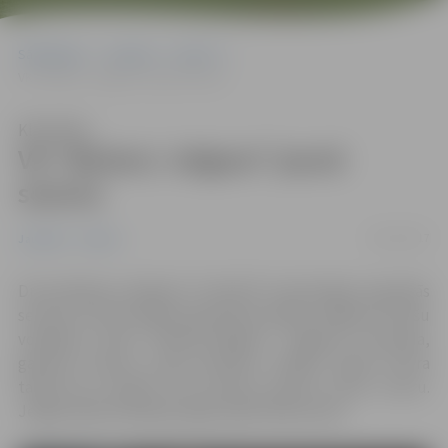
Sākumlapa
Jaunumi
Sports
VK “Biolars/ Jelgava” jaunā sezona
Klausīties
VK “Biolars/ Jelgava” jaunā
sezona
04/12/2017
Jaunumi
Sports
Divas Baltijas volejbola “Credit24” meistarlīgas regulārās
sezonas turnīra spēles Igaunijā aizvadījis Jelgavas vīriešu
volejbola klubs “Biolars/Jelgava”. Jelgavas komanda,
galvenā trenera Jurija Deveikus vadībā, spēja turnīra
tabulā sev ieraktīt trīs punktus, gūstot vienu uzvaru.
Jelgavniekiem Baltijas līgas spēle 9.decembrī.