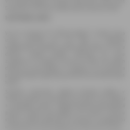
VK “Biolars/Jelgava” aizvadīs 9.decembrī viesos pret
Daugavpils Universitāti. Spēles sākums pulksten 16.00.
Iepriekšējās spēles
Vēl 29. novembrī VK “Biolars/Jelgava” Latvijas kausa
izcīņas pusfinālā otro reizi tikās ar Jēkabpils
volejbolistiem. Atspēlēt pirmajā spēlē iekrāto trīs setu
deficītu mūsējie nespēja, piedzīvoja vēl vienu
zaudējumu un izstājās no cīņas par trofeju. Pēc dažām
dienām jau bija jādodas uz Igauniju, kur decembra
pirmajā nedēļas nogalē bija paredzētas divas Baltijas līgas
spēles.
Sestdien, 2.decembrī Jelgavas komanda spēlēja ar
Tallinas Tehnisko universitāti, kas šosezon nav savākusi
to spēcīgāko sastāvu, tādējādi Igaunijas galvaspilsētā
pavisam noteikti bija jāiegūst trīs punktu. Favorītu
statusu izdevās apliecināt arī laukumā, un jelgavnieki
izcīnīja drošu trīs setu panākumu ar 25:22, 25:21 un 25:15.