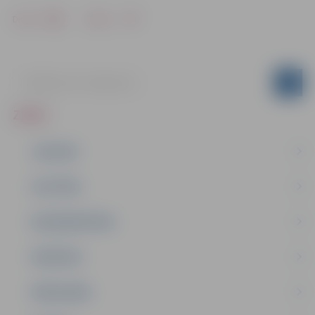
Drukāt
Dalīties
ZIŅAS
JAUNUMI
IZGLĪTĪBA
NODARBINĀTĪBA
PASĀKUMI
PAŠVALDĪBA