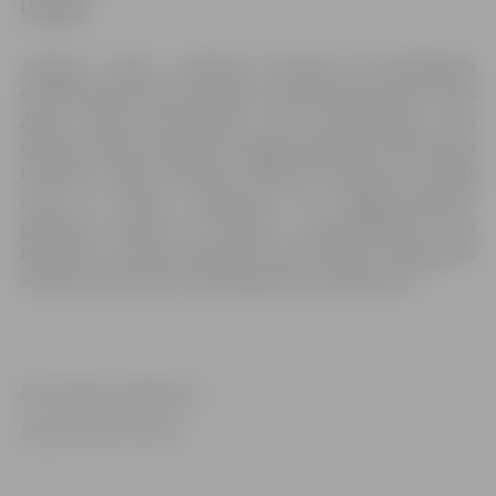
Uzziņai
Jelgavas vīriešu volejbola komanda 2017./2018.gada
sezonā startē ar jaunu sastāvu, kuras kodolu veido – Arvis
Zelčs, Viktors Korzenevics, Uģis Dombrovskis, Aivis
Āboliņš, Andris Zadovskis, Aigars Sniedzāns, Kārlis Pauls
Levinskis, Kārlis Volodins, Maksims Morozovs, Vitālijs
Cinne un Mārcis Jirgensons. VK “Biolars/Jelgava”
galvenais treneris arī šogad ir pieredzējušais Juris
Deveikuss, trenera asistents Guntis Atvars, menedžeris
Andrejs Jamrovskis, fizioterapeite Liena Glācniece.
Informāciju sagatavoja:
Sporta Servisa centrs