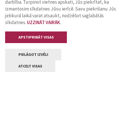
darbība. Turpinot vietnes apskati, Jūs piekrītat, ka
izmantosim sīkdatnes Jūsu ierīcē. Savu piekrišanu Jūs
jebkurā laikā varat atsaukt, nodzēšot saglabātās
sīkdatnes.
UZZINĀT VAIRĀK
.
APSTIPRINĀT VISAS
PIELĀGOT IZVĒLI
ATCELT VISAS
Kontakti