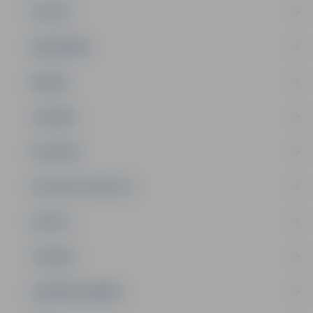
PILSĒTA
SABIEDRĪBA
ĢIMENE
JAUNIEŠI
SATIKSME
SOCIĀLAIS ATBALSTS
SPORTS
TŪRISMS
UZŅĒMĒJDARBĪBA