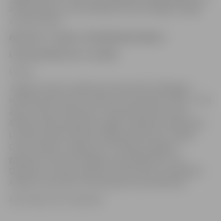
ar labu bloku un viesu kļūdām servēs vienalga to spēja
uzvarēt (22:25).
BALTIJAS “Credit24” MEISTARLĪGAS TABULA
LATVIJAS KAUSS 2017 rezultāti
Uzziņai
Jelgavas vīriešu volejbola komanda 2017./2018.gada
sezonā startē ar jaunu sastāvu, kuras kodolu veido – Arvis
Zelčs, Viktors Korzenevics, Uģis Dombrovskis, Aivis
Āboliņš, Andris Zadovskis, Aigars Sniedzāns, Kārlis Pauls
Levinskis, Kārlis Volodins, Maksims Morozovs, Vitālijs
Cinne un Mārcis Jirgensons. VK “Biolars/Jelgava”
galvenais treneris arī šogad ir pieredzējušais Juris
Deveikuss, trenera asistents Guntis Atvars, menedžeris
Andrejs Jamrovskis, fizioterapeite Liena Glācniece.
Informācija: LVF, K.Upenieks