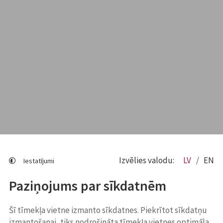
Izvēlies valodu:
LV
EN
Iestatījumi
Paziņojums par sīkdatnēm
Šī tīmekļa vietne izmanto sīkdatnes. Piekrītot sīkdatņu
izmantošanai, tiks nodrošināta tīmekļa vietnes optimāla