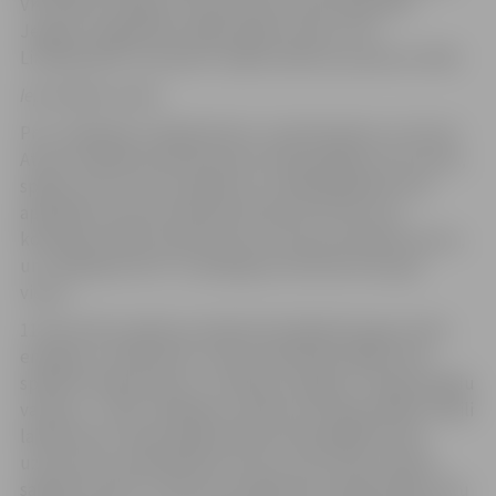
VK “Biolars/Jelgava” paredzēts aizvadīt 20.janvārī
Jelgavā. Jelgavnieki mājas spēlē uzņems “OC
Limbaži/MSĢ” komandu. Spēles sākums pulksten 16.00.
Iepriekšējās spēles
Pret Jēkabpils volejbolistiem Jurija Deveikus un Gunta
Atara trenētā komanda šosezon bija spēlējusi trīs reizes,
spējot izcīnīt vienu panākumu, kad jēkabpilieši tika
apspēlēti sezonas ievadā savā laukumā. Pēc tam
komandas tikās Latvijas kausa izcīņas pusfināla ietvaros,
un “Jēkabpils lūši” uzvarēja gan savā laukumā, gan
viesos.
11.decembra spēles pirmajā setā mājinieki ieguva lielu
enerģiju un pārliecību, kā rezultātā bija labāki visās
spēles komponentēs, un “Biolars/Jelgava” nebija nekādu
variantu – 18:25. Jēkabpils vienība turpināja spēlēt stabili
labā līmenī, kamēr jelgavniekiem bija pagalam vājš
uzbrukumu realizācijas procents, kas arī par iemeslu
sagrāvei (15:25). Trešo setu mājinieki aizvadīja vājāk, taču