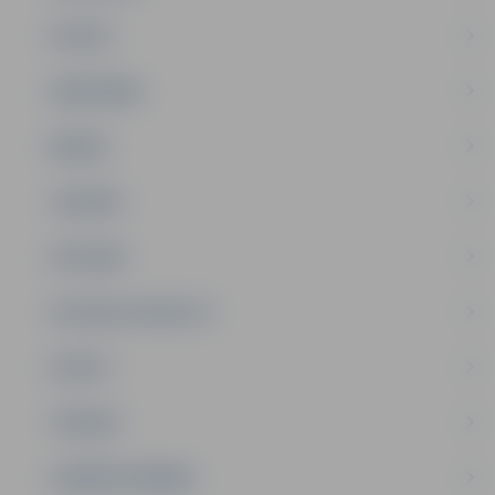
PILSĒTA
SABIEDRĪBA
ĢIMENE
JAUNIEŠI
SATIKSME
SOCIĀLAIS ATBALSTS
SPORTS
TŪRISMS
UZŅĒMĒJDARBĪBA