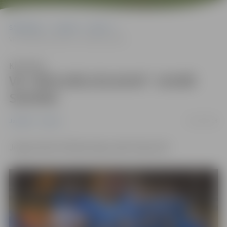
Sākumlapa
Jaunumi
Sports
VK “BIOLARS/JELGAVA” JAUNĀ SEZONA
Klausīties
VK “BIOLARS/JELGAVA” JAUNĀ
SEZONA
01/01/2018
Jaunumi
Sports
Jelgavniekiem Baltijas līgas spēle 20.janvārī!