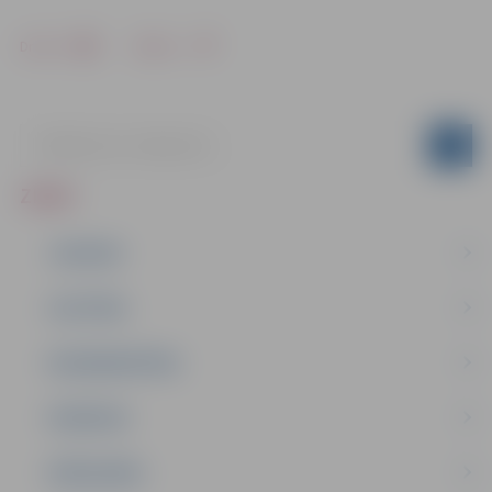
Drukāt
Dalīties
ZIŅAS
JAUNUMI
IZGLĪTĪBA
NODARBINĀTĪBA
PASĀKUMI
PAŠVALDĪBA