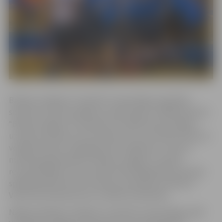
Baltijas volejbola “Credit24” meistarlīgas regulārās
sezonas turnīrā zaudējumu piedzīvojusi volejbola kluba
“Biolars/Jelgava” komanda, kas spēlē viesos nespēja
uzvarēt nevienā no trim setiem un ar rezultātu 0:3 atzina
volejbola kluba “Jēkabpils lūši” pārākumu. Tikai 70
minūšu garajā spēlē VK “Biolars/Jelgava” sastāvā
rezultatīvākais ar 13 punktiem bija diagonāles pozīcijas
spēlētājs Kārlis Pauls Levinskis, pa sešiem punktiem
Viktoram Koržeņevicam un Kārlim Volodinam.
Nākamo Baltijas volejbola “Credit24” meistarlīgas spēli