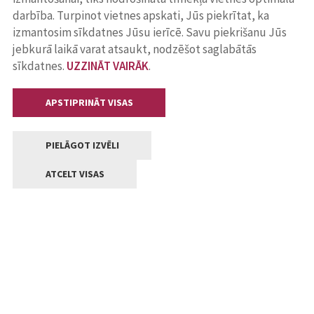
darbība. Turpinot vietnes apskati, Jūs piekrītat, ka
izmantosim sīkdatnes Jūsu ierīcē. Savu piekrišanu Jūs
jebkurā laikā varat atsaukt, nodzēšot saglabātās
sīkdatnes.
UZZINĀT VAIRĀK
.
APSTIPRINĀT VISAS
PIELĀGOT IZVĒLI
ATCELT VISAS
Kontakti