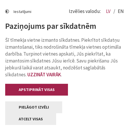
Izvēlies valodu:
LV
EN
Iestatījumi
Paziņojums par sīkdatnēm
Šī tīmekļa vietne izmanto sīkdatnes. Piekrītot sīkdatņu
izmantošanai, tiks nodrošināta tīmekļa vietnes optimāla
darbība. Turpinot vietnes apskati, Jūs piekrītat, ka
izmantosim sīkdatnes Jūsu ierīcē. Savu piekrišanu Jūs
jebkurā laikā varat atsaukt, nodzēšot saglabātās
sīkdatnes.
UZZINĀT VAIRĀK
.
APSTIPRINĀT VISAS
PIELĀGOT IZVĒLI
ATCELT VISAS