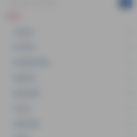
ZIŅAS
JAUNUMI
IZGLĪTĪBA
NODARBINĀTĪBA
PASĀKUMI
PAŠVALDĪBA
PILSĒTA
SABIEDRĪBA