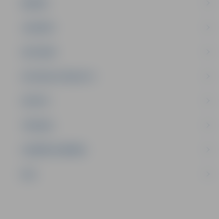
ĢIMENE
JAUNIEŠI
SATIKSME
SOCIĀLAIS ATBALSTS
SPORTS
TŪRISMS
UZŅĒMĒJDARBĪBA
NVO