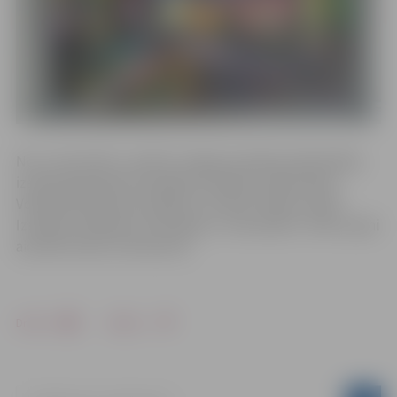
No 2. marta līdz 1. aprīlim Jelgavas pilsētas bibliotēkas
izstāžu galerijā būs iespējams aplūkot mākslinieka
Voldemāra Kokareviča gleznu izstādi “Dabas mirkļi”.
Izstādes atklāšana norisināsies 2. martā plkst. 15.00. Laipni
aicināts ikviens interesents!
Drukāt
Dalīties