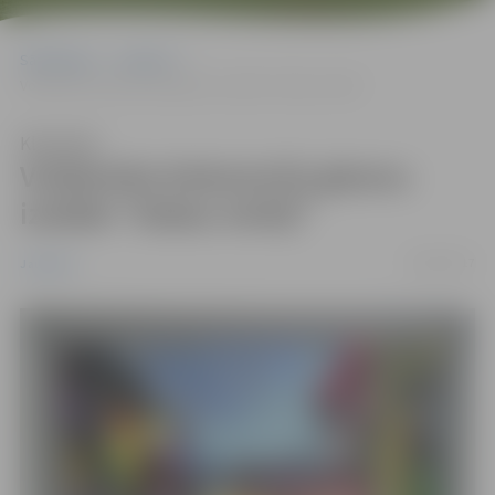
Sākumlapa
Jaunumi
Voldemāra Kokareviča gleznu izstāde “Dabas mirkļi”
Klausīties
Voldemāra Kokareviča gleznu
izstāde “Dabas mirkļi”
26/02/2017
Jaunumi