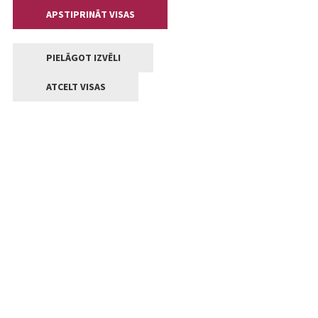
APSTIPRINĀT VISAS
PIELĀGOT IZVĒLI
ATCELT VISAS
Kontakti
Jelgavas valstpilsētas pašvaldība
Lielā iela 11, Jelgava, LV-3001
+371 63005522
pasts@jelgava.lv