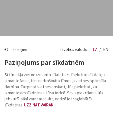
Izvēlies valodu:
LV
EN
Iestatījumi
Paziņojums par sīkdatnēm
Šī tīmekļa vietne izmanto sīkdatnes. Piekrītot sīkdatņu
izmantošanai, tiks nodrošināta tīmekļa vietnes optimāla
darbība. Turpinot vietnes apskati, Jūs piekrītat, ka
izmantosim sīkdatnes Jūsu ierīcē. Savu piekrišanu Jūs
jebkurā laikā varat atsaukt, nodzēšot saglabātās
sīkdatnes.
UZZINĀT VAIRĀK
.