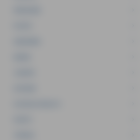
PAŠVALDĪBA
PILSĒTA
SABIEDRĪBA
ĢIMENE
JAUNIEŠI
SATIKSME
SOCIĀLAIS ATBALSTS
SPORTS
TŪRISMS