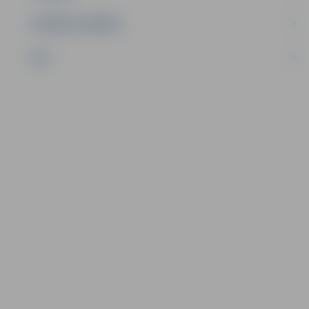
UZŅĒMĒJDARBĪBA
NVO