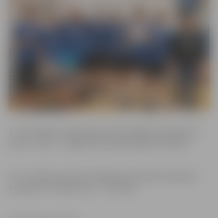
2. vietu šajā vecuma grupā izcīnīja Jelgavas tehnikuma
puiši, 3. vieta – Jelgavas Valsts ģimnāzijas komandai.
10.–12. klašu jaunietes volejbolā sacentīsies 26. janvārī,
savukārt 8.–9. klašu zēni – 1. februārī.