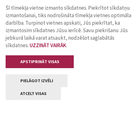
Šī tīmekļa vietne izmanto sīkdatnes. Piekrītot sīkdatņu
izmantošanai, tiks nodrošināta tīmekļa vietnes optimāla
darbība. Turpinot vietnes apskati, Jūs piekrītat, ka
izmantosim sīkdatnes Jūsu ierīcē. Savu piekrišanu Jūs
jebkurā laikā varat atsaukt, nodzēšot saglabātās
sīkdatnes.
UZZINĀT VAIRĀK
.
APSTIPRINĀT VISAS
PIELĀGOT IZVĒLI
ATCELT VISAS