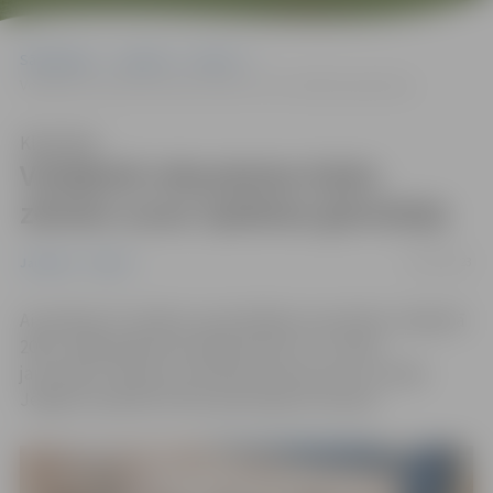
Sākumlapa
Jaunumi
Sports
Volejbolā vidusskolas klašu zēniem uzvar Spīdolas ģimnāzija
Klausīties
Volejbolā vidusskolas klašu
zēniem uzvar Spīdolas ģimnāzija
23/01/2023
Jaunumi
Sports
Aizvadītas 52. skolēnu spartakiādes sacensības volejbolā
2003.–2006. gadā dzimušajiem jeb 10.–12. klašu
jauniešiem. Septiņu komandu konkurencē uzvarēja
Jelgavas Spīdolas Valsts ģimnāzijas komanda.