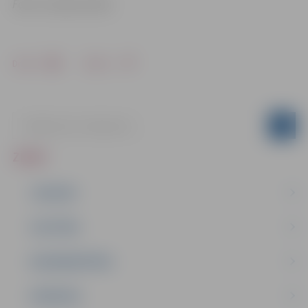
Foto: no skolu arhīva
Drukāt
Dalīties
ZIŅAS
JAUNUMI
IZGLĪTĪBA
NODARBINĀTĪBA
PASĀKUMI