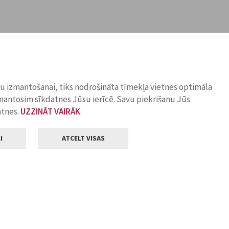
ņu izmantošanai, tiks nodrošināta tīmekļa vietnes optimāla
zmantosim sīkdatnes Jūsu ierīcē. Savu piekrišanu Jūs
atnes.
UZZINĀT VAIRĀK
.
I
ATCELT VISAS
Klientu apkalpošana