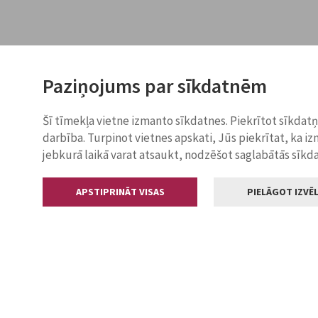
Paziņojums par sīkdatnēm
Šī tīmekļa vietne izmanto sīkdatnes. Piekrītot sīkdat
darbība. Turpinot vietnes apskati, Jūs piekrītat, ka i
jebkurā laikā varat atsaukt, nodzēšot saglabātās sīkd
APSTIPRINĀT VISAS
PIELĀGOT IZVĒL
Kontakti